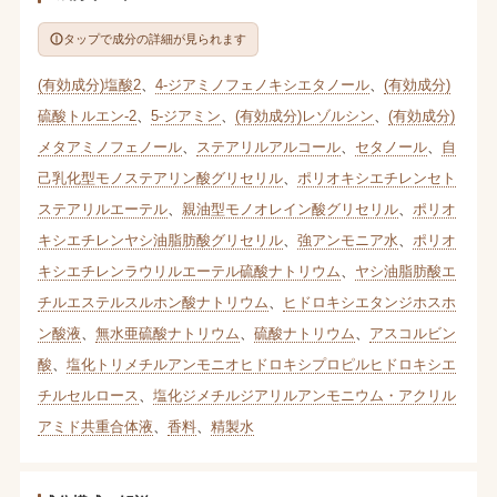
タップで成分の詳細が見られます
(有効成分)塩酸2
、
4-ジアミノフェノキシエタノール
、
(有効成分)
硫酸トルエン-2
、
5-ジアミン
、
(有効成分)レゾルシン
、
(有効成分)
メタアミノフェノール
、
ステアリルアルコール
、
セタノール
、
自
己乳化型モノステアリン酸グリセリル
、
ポリオキシエチレンセト
ステアリルエーテル
、
親油型モノオレイン酸グリセリル
、
ポリオ
キシエチレンヤシ油脂肪酸グリセリル
、
強アンモニア水
、
ポリオ
キシエチレンラウリルエーテル硫酸ナトリウム
、
ヤシ油脂肪酸エ
チルエステルスルホン酸ナトリウム
、
ヒドロキシエタンジホスホ
ン酸液
、
無水亜硫酸ナトリウム
、
硫酸ナトリウム
、
アスコルビン
酸
、
塩化トリメチルアンモニオヒドロキシプロピルヒドロキシエ
チルセルロース
、
塩化ジメチルジアリルアンモニウム・アクリル
アミド共重合体液
、
香料
、
精製水