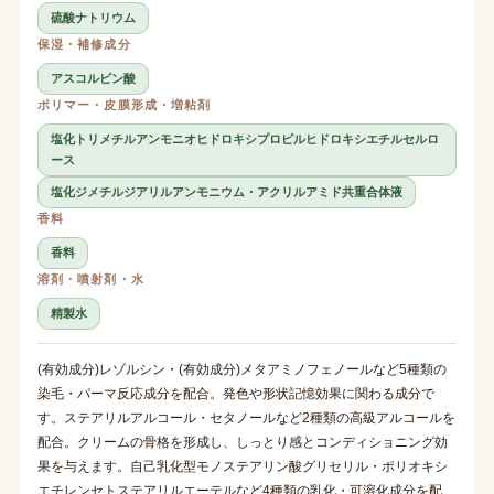
硫酸ナトリウム
保湿・補修成分
アスコルビン酸
ポリマー・皮膜形成・増粘剤
塩化トリメチルアンモニオヒドロキシプロピルヒドロキシエチルセルロ
ース
塩化ジメチルジアリルアンモニウム・アクリルアミド共重合体液
香料
香料
溶剤・噴射剤・水
精製水
(有効成分)レゾルシン・(有効成分)メタアミノフェノールなど5種類の
染毛・パーマ反応成分を配合。発色や形状記憶効果に関わる成分で
す。ステアリルアルコール・セタノールなど2種類の高級アルコールを
配合。クリームの骨格を形成し、しっとり感とコンディショニング効
果を与えます。自己乳化型モノステアリン酸グリセリル・ポリオキシ
エチレンセトステアリルエーテルなど4種類の乳化・可溶化成分を配