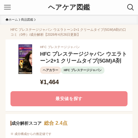
ヘアケア図鑑
ホーム
商品図鑑
HFC プレステージジャパン ウエラトーン2+1 クリームタイプ(5GM)A剤の口
コミ（0件）/成分解析【2026年4月26日更新】
HFC プレステージジャパン
HFC プレステージジャパン ウエラト
ーン2+1 クリームタイプ(5GM)A剤
ヘアカラー
HFC プレステージジャパン
¥1,464
最安値を探す
総合 2.4点
成分解析スコア
※ 成分構成からの推定値です