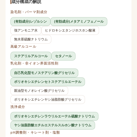
成分構成の解説
染毛剤・パーマ剤成分
(有効成分)レゾルシン
(有効成分)メタアミノフェノール
強アンモニア水
ヒドロキシエタンジホスホン酸液
無水亜硫酸ナトリウム
高級アルコール
ステアリルアルコール
セタノール
乳化剤・非イオン界面活性剤
自己乳化型モノステアリン酸グリセリル
ポリオキシエチレンセトステアリルエーテル
親油型モノオレイン酸グリセリル
ポリオキシエチレンヤシ油脂肪酸グリセリル
洗浄成分
ポリオキシエチレンラウリルエーテル硫酸ナトリウム
ヤシ油脂肪酸エチルエステルスルホン酸ナトリウム
pH調整剤・キレート剤・塩類