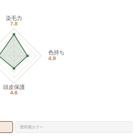
染毛力
7.8
色持ち
4.9
頭皮保護
4.6
透明感カラー