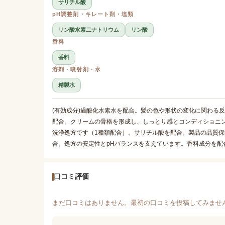
サリチル酸
pH調整剤・キレート剤・塩類
リン酸水素二ナトリウム
リン酸
香料
香料
溶剤・噴射剤・水
精製水
(有効成分)過酸化水素水を配合。髪の色や形状の変化に関わる
配合。クリームの骨格を形成し、しっとり感とコンディショニ
洗浄処方です（1種類配合）。サリチル酸を配合。製品の品質保
合。処方の安定性とpHバランスを支えています。香料成分を配
口コミ評価
まだ口コミはありません。最初の口コミを投稿してみませ