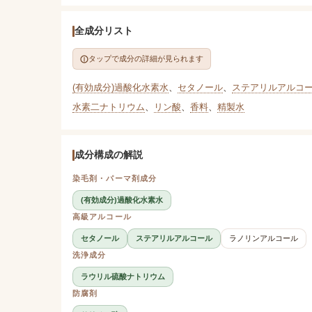
全成分リスト
タップで成分の詳細が見られます
(有効成分)過酸化水素水
、
セタノール
、
ステアリルアルコ
水素二ナトリウム
、
リン酸
、
香料
、
精製水
成分構成の解説
染毛剤・パーマ剤成分
(有効成分)過酸化水素水
高級アルコール
セタノール
ステアリルアルコール
ラノリンアルコール
洗浄成分
ラウリル硫酸ナトリウム
防腐剤