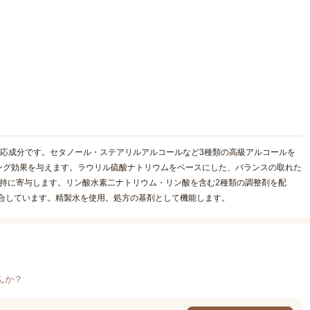
反応成分です。セタノール・ステアリルアルコールなど3種類の高級アルコールを
ング効果を与えます。ラウリル硫酸ナトリウムをベースにした、バランスの取れた
持に寄与します。リン酸水素二ナトリウム・リン酸を含む2種類の調整剤を配
合しています。精製水を使用。処方の基剤として機能します。
んか？