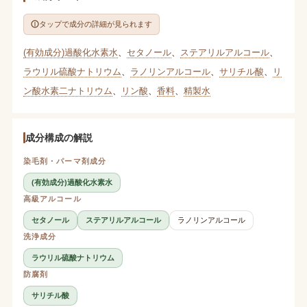
タップで成分の詳細が見られます
(有効成分)過酸化水素水
、
セタノール
、
ステアリルアルコール
、
ラウリル硫酸ナトリウム
、
ラノリンアルコール
、
サリチル酸
、
リ
ン酸水素二ナトリウム
、
リン酸
、
香料
、
精製水
成分構成の解説
染毛剤・パーマ剤成分
(有効成分)過酸化水素水
高級アルコール
セタノール
ステアリルアルコール
ラノリンアルコール
洗浄成分
ラウリル硫酸ナトリウム
防腐剤
サリチル酸