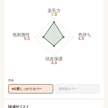
染毛力
7.8
低刺激性
色持ち
5.5
4.9
頭皮保護
4.6
用途
白髪しっかりカバー
透明感カラー
全成分リスト