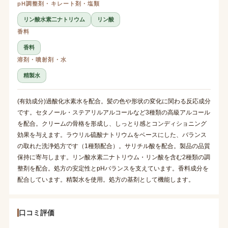
pH調整剤・キレート剤・塩類
リン酸水素二ナトリウム
リン酸
香料
香料
溶剤・噴射剤・水
精製水
(有効成分)過酸化水素水を配合。髪の色や形状の変化に関わる反応成分
です。セタノール・ステアリルアルコールなど3種類の高級アルコール
を配合。クリームの骨格を形成し、しっとり感とコンディショニング
効果を与えます。ラウリル硫酸ナトリウムをベースにした、バランス
の取れた洗浄処方です（1種類配合）。サリチル酸を配合。製品の品質
保持に寄与します。リン酸水素二ナトリウム・リン酸を含む2種類の調
整剤を配合。処方の安定性とpHバランスを支えています。香料成分を
配合しています。精製水を使用。処方の基剤として機能します。
口コミ評価