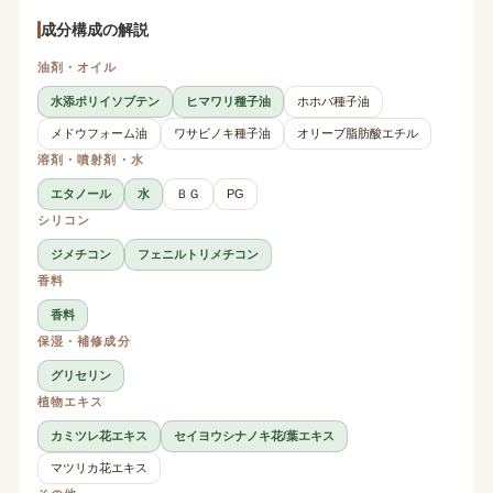
成分構成の解説
油剤・オイル
水添ポリイソブテン
ヒマワリ種子油
ホホバ種子油
メドウフォーム油
ワサビノキ種子油
オリーブ脂肪酸エチル
溶剤・噴射剤・水
エタノール
水
ＢＧ
PG
シリコン
ジメチコン
フェニルトリメチコン
香料
香料
保湿・補修成分
グリセリン
植物エキス
カミツレ花エキス
セイヨウシナノキ花/葉エキス
マツリカ花エキス