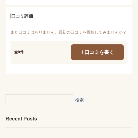
口コミ評価
まだ口コミはありません。最初の口コミを投稿してみませんか？
口コミを書く
全0件
検索
Recent Posts