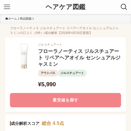
ヘアケア図鑑
ホーム
商品図鑑
フローラノーティス ジルスチュアート リペアヘアオイル センシュアルジャ
スミンの口コミ（0件）/成分解析【2026年4月26日更新】
ジルスチュアート
フローラノーティス ジルスチュアー
ト リペアヘアオイル センシュアルジ
ャスミン
アウトバス
ジルスチュアート
¥5,990
最安値を探す
総合 4.5点
成分解析スコア