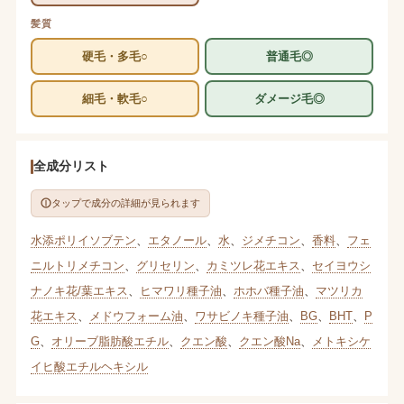
髪質
硬毛・多毛○
普通毛◎
細毛・軟毛○
ダメージ毛◎
全成分リスト
タップで成分の詳細が見られます
水添ポリイソブテン
、
エタノール
、
水
、
ジメチコン
、
香料
、
フェ
ニルトリメチコン
、
グリセリン
、
カミツレ花エキス
、
セイヨウシ
ナノキ花/葉エキス
、
ヒマワリ種子油
、
ホホバ種子油
、
マツリカ
花エキス
、
メドウフォーム油
、
ワサビノキ種子油
、
BG
、
BHT
、
P
G
、
オリーブ脂肪酸エチル
、
クエン酸
、
クエン酸Na
、
メトキシケ
イヒ酸エチルヘキシル