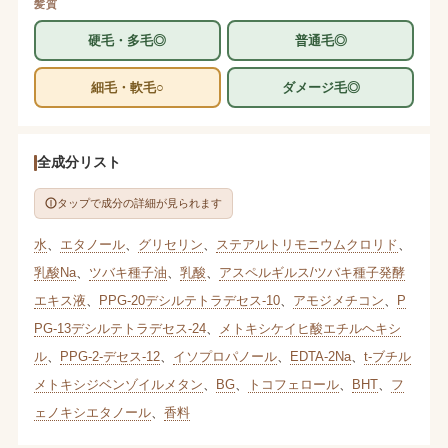
髪質
硬毛・多毛◎
普通毛◎
細毛・軟毛○
ダメージ毛◎
全成分リスト
タップで成分の詳細が見られます
水
、
エタノール
、
グリセリン
、
ステアルトリモニウムクロリド
、
乳酸Na
、
ツバキ種子油
、
乳酸
、
アスペルギルス/ツバキ種子発酵
エキス液
、
PPG-20デシルテトラデセス-10
、
アモジメチコン
、
P
PG-13デシルテトラデセス-24
、
メトキシケイヒ酸エチルヘキシ
ル
、
PPG-2-デセス-12
、
イソプロパノール
、
EDTA-2Na
、
t-ブチル
メトキシジベンゾイルメタン
、
BG
、
トコフェロール
、
BHT
、
フ
ェノキシエタノール
、
香料