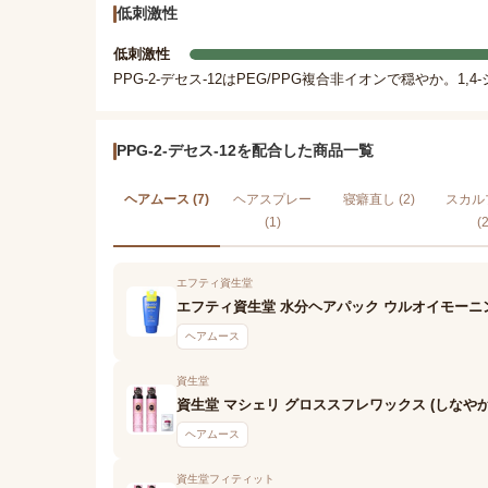
低刺激性
低刺激性
PPG-2-デセス-12はPEG/PPG複合非イオンで穏やか。
PPG-2-デセス-12を配合した商品一覧
ヘアムース (7)
ヘアスプレー
寝癖直し (2)
スカル
(1)
(2
エフティ資生堂
エフティ資生堂 水分ヘアパック ウルオイモーニ
ヘアムース
資生堂
資生堂 マシェリ グロススフレワックス (しなや
ヘアムース
資生堂フィティット