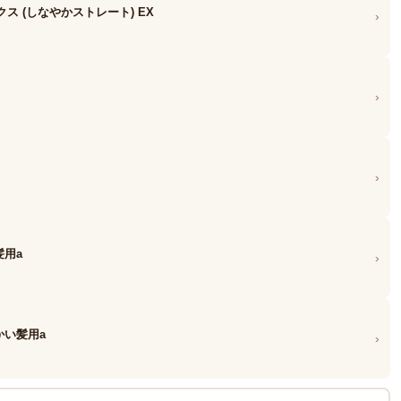
ス (しなやかストレート) EX
›
›
›
髪用a
›
かい髪用a
›