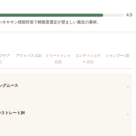
4.5
1,4-ジオキサン残留対策で精製度選定が望ましい最近の素材。
プケア
アウトバス (12)
トリートメント
コンディショナ
シャンプー (3)
)
(12)
ー (11)
ングムース
›
かストレート)N
›