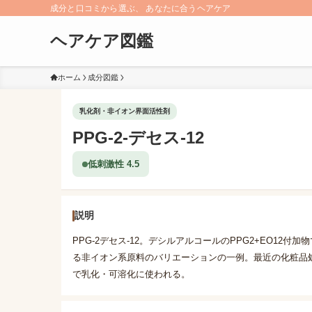
成分と口コミから選ぶ、 あなたに合うヘアケア
ヘアケア図鑑
ホーム
成分図鑑
乳化剤・非イオン界面活性剤
PPG-2-デセス-12
低刺激性 4.5
説明
PPG-2デセス-12。デシルアルコールのPPG2+EO12
る非イオン系原料のバリエーションの一例。最近の化粧品
で乳化・可溶化に使われる。