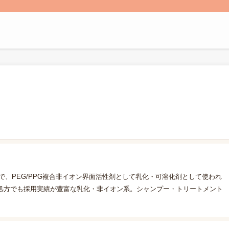
付加物で、PEG/PPG複合非イオン界面活性剤として乳化・可溶化剤として使われ
処方でも採用実績が豊富な乳化・非イオン系。シャンプー・トリートメント