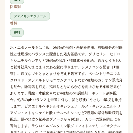
防腐剤
フェノキシエタノール
香料
香料
水・エタノールをはじめ、5種類の溶剤・基剤を使用。有効成分の溶解
性と使用感のバランスに配慮した処方基盤です。グリセリン・ヒドロ
キシエチルウレアなど6種類の保湿・補修成分を配合。適度なうるおい
と補修効果でまとまりのある髪に導きます。ジメチコンを配合（1種
類）。適度なツヤとまとまりを与える処方です。ベヘントリモニウム
クロリド・ステアルトリモニウムクロリドなど2種類のカチオン系成分
を配合。静電気を抑え、指通りとなめらかさを向上させる柔軟効果が
あります。乳酸・水酸化Ｋなど4種類のpH調整剤・キレート剤を配
合。処方のpHバランスを最適に保ち、髪と頭皮にやさしい環境を維持
します。ビスエチルヘキシルオキシフェノールメトキシフェニルトリ
アジン・メトキシケイヒ酸エチルヘキシルなど2種類の紫外線吸収剤を
配合。髪や頭皮を紫外線ダメージから保護し、カラーの退色防止にも
寄与します。ラウロイルグルタミン酸ジ（フィトステリル／オクチル
ドデシル）・トウツバキ種子油など2種類の油剤成分を配合。髪の表面