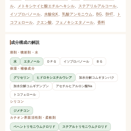
ル
、
メトキシケイヒ酸エチルヘキシル
、
ステアリルアルコール
、
イソプロパノール
、
水酸化K
、
乳酸アンモニウム
、
BG
、
BHT
、
ト
コフェロール
、
クエン酸
、
フェノキシエタノール
、
香料
成分構成の解説
溶剤・噴射剤・水
水
エタノール
ＤＰＧ
イソプロパノール
ＢＧ
保湿・補修成分
グリセリン
ヒドロキシエチルウレア
加水分解コムギタンパク
加水分解コムギデンプン
アセチルヒアルロン酸Na
トコフェロール
シリコン
ジメチコン
カチオン界面活性剤・柔軟剤
ベヘントリモニウムクロリド
ステアルトリモニウムクロリド