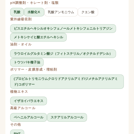
pH調整剤・キレート剤・塩類
乳酸
水酸化Ｋ
乳酸アンモニウム
クエン酸
紫外線吸収剤
ビスエチルヘキシルオキシフェノールメトキシフェニルトリアジン
メトキシケイヒ酸エチルヘキシル
油剤・オイル
ラウロイルグルタミン酸ジ（フィトステリル／オクチルドデシル）
トウツバキ種子油
ポリマー・皮膜形成・増粘剤
(プロピルトリモニウムクロリドアクリルアミド/ジメチルアクリルアミ
ド)コポリマー
植物エキス
イザヨイバラエキス
高級アルコール
ベヘニルアルコール
ステアリルアルコール
その他
BHT