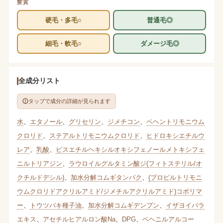
髪質
硬毛・多毛○
普通毛◎
細毛・軟毛○
ダメージ毛◎
全成分リスト
タップで成分の詳細が見られます
水
、
エタノール
、
グリセリン
、
ジメチコン
、
ベヘントリモニウム
クロリド
、
ステアルトリモニウムクロリド
、
ヒドロキシエチルウ
レア
、
乳酸
、
ビスエチルヘキシルオキシフェノールメトキシフェ
ニルトリアジン
、
ラウロイルグルタミン酸ジ(フィトステリル/オ
クチルドデシル)
、
加水分解コムギタンパク
、
(プロピルトリモニ
ウムクロリドアクリルアミド/ジメチルアクリルアミド)コポリマ
ー
、
トウツバキ種子油
、
加水分解コムギデンプン
、
イザヨイバラ
エキス
、
アセチルヒアルロン酸Na
、
DPG
、
ベヘニルアルコー