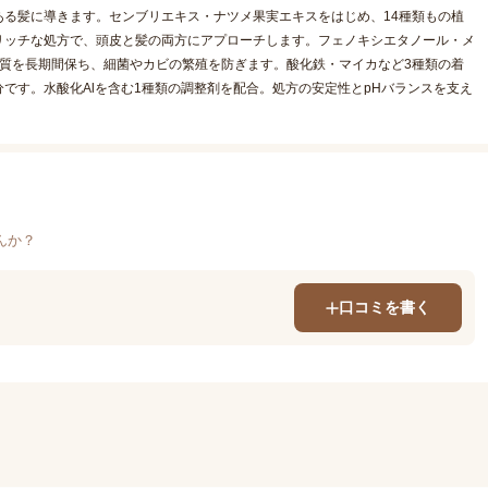
る髪に導きます。センブリエキス・ナツメ果実エキスをはじめ、14種類もの植
リッチな処方で、頭皮と髪の両方にアプローチします。フェノキシエタノール・メ
質を長期間保ち、細菌やカビの繁殖を防ぎます。酸化鉄・マイカなど3種類の着
です。水酸化Alを含む1種類の調整剤を配合。処方の安定性とpHバランスを支え
んか？
口コミを書く