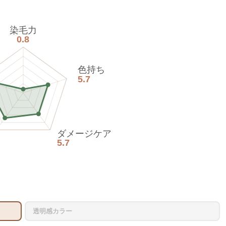
染毛力
0.8
色持ち
5.7
ダメージケア
5.7
透明感カラー