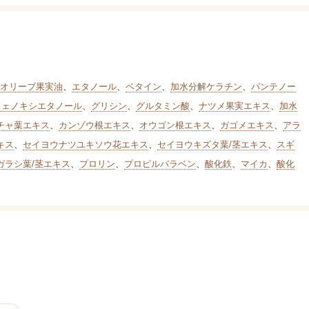
オリーブ果実油
、
エタノール
、
ベタイン
、
加水分解ケラチン
、
パンテノー
フェノキシエタノール
、
グリシン
、
グルタミン酸
、
ナツメ果実エキス
、
加水
チャ葉エキス
、
カンゾウ根エキス
、
オウゴン根エキス
、
ガゴメエキス
、
アラ
キス
、
セイヨウナツユキソウ花エキス
、
セイヨウキズタ葉/茎エキス
、
スギ
ガラシ葉/茎エキス
、
プロリン
、
プロピルパラベン
、
酸化鉄
、
マイカ
、
酸化