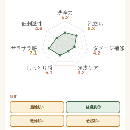
洗浄力
5.2
低刺激性
泡立ち
4.6
6.3
サラサラ感
ダメージ補修
7.1
4.2
しっとり感
頭皮ケア
5.1
3.2
肌質
脂性肌○
普通肌◎
乾燥肌○
敏感肌○