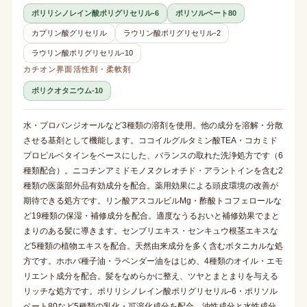
ポリリシノレイン酸ポリグリセリル-6
ポリソルベート80
カプリン酸グリセリル
ラウリン酸ポリグリセリル-2
ラウリン酸ポリグリセリル-10
カチオン界面活性剤・柔軟剤
ポリクオタニウム-10
水・プロパンジオールなど3種類の溶剤を使用。他の成分を溶解・分散
させる基剤として機能します。ココイルグルタミン酸TEA・コカミド
プロピルベタインをベースにした、バランスの取れた洗浄処方です（6
種類配合）。ニコチンアミドモノヌクレオチド・アラントインを含む2
種類の医薬部外品有効成分を配合。薬用効果による頭皮環境の改善が
期待できる処方です。リン酸アスコルビルMg・酢酸トコフェロールな
ど19種類の保湿・補修成分を配合。適度なうるおいと補修効果でまと
まりのある髪に導きます。センブリエキス・センキュウ根茎エキスな
ど5種類の植物エキスを配合。天然由来成分を多く含むボタニカルな処
方です。ホホバ種子油・ラベンダー油をはじめ、4種類のオイル・エモ
リエント成分を配合。髪をなめらかに整え、ツヤとまとまりを与える
リッチな処方です。ポリリシノレイン酸ポリグリセリル-6・ポリソル
ベート80など5種類の乳化・可溶化成分を配合。油性成分と水性成分