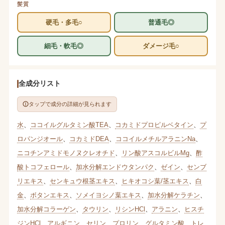
髪質
硬毛・多毛○
普通毛◎
細毛・軟毛◎
ダメージ毛○
全成分リスト
タップで成分の詳細が見られます
水
、
ココイルグルタミン酸TEA
、
コカミドプロピルベタイン
、
プ
ロパンジオール
、
コカミドDEA
、
ココイルメチルアラニンNa
、
ニコチンアミドモノヌクレオチド
、
リン酸アスコルビルMg
、
酢
酸トコフェロール
、
加水分解エンドウタンパク
、
ゼイン
、
センブ
リエキス
、
センキュウ根茎エキス
、
ヒキオコシ葉/茎エキス
、
白
金
、
ボタンエキス
、
ソメイヨシノ葉エキス
、
加水分解ケラチン
、
加水分解コラーゲン
、
タウリン
、
リシンHCl
、
アラニン
、
ヒスチ
ジンHCl
、
アルギニン
、
セリン
、
プロリン
、
グルタミン酸
、
トレ