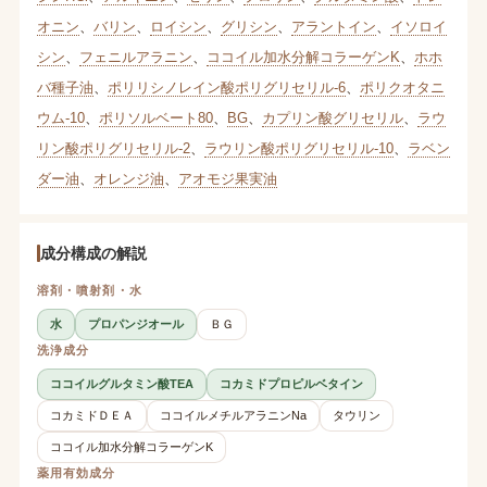
オニン
、
バリン
、
ロイシン
、
グリシン
、
アラントイン
、
イソロイ
シン
、
フェニルアラニン
、
ココイル加水分解コラーゲンK
、
ホホ
バ種子油
、
ポリリシノレイン酸ポリグリセリル-6
、
ポリクオタニ
ウム-10
、
ポリソルベート80
、
BG
、
カプリン酸グリセリル
、
ラウ
リン酸ポリグリセリル-2
、
ラウリン酸ポリグリセリル-10
、
ラベン
ダー油
、
オレンジ油
、
アオモジ果実油
成分構成の解説
溶剤・噴射剤・水
水
プロパンジオール
ＢＧ
洗浄成分
ココイルグルタミン酸TEA
コカミドプロピルベタイン
コカミドＤＥＡ
ココイルメチルアラニンNa
タウリン
ココイル加水分解コラーゲンK
薬用有効成分