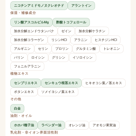
ニコチンアミドモノヌクレオチド
アラントイン
保湿・補修成分
リン酸アスコルビルMg
酢酸トコフェロール
加水分解エンドウタンパク
ゼイン
加水分解ケラチン
加水分解コラーゲン
リシンHCl
アラニン
ヒスチジンHCl
アルギニン
セリン
プロリン
グルタミン酸
トレオニン
バリン
ロイシン
グリシン
イソロイシン
フェニルアラニン
植物エキス
センブリエキス
センキュウ根茎エキス
ヒキオコシ葉／茎エキス
ボタンエキス
ソメイヨシノ葉エキス
その他
白金
油剤・オイル
ホホバ種子油
ラベンダー油
オレンジ油
アオモジ果実油
乳化剤・非イオン界面活性剤