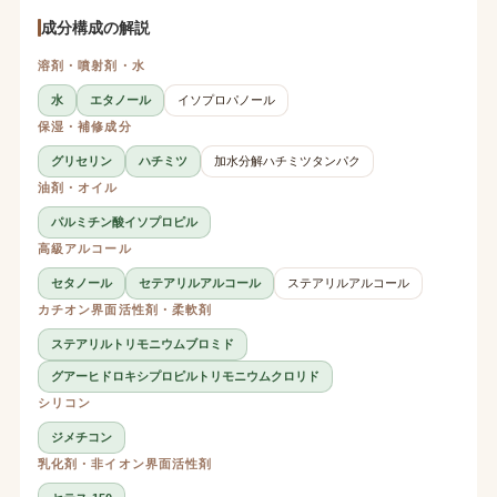
成分構成の解説
溶剤・噴射剤・水
水
エタノール
イソプロパノール
保湿・補修成分
グリセリン
ハチミツ
加水分解ハチミツタンパク
油剤・オイル
パルミチン酸イソプロピル
高級アルコール
セタノール
セテアリルアルコール
ステアリルアルコール
カチオン界面活性剤・柔軟剤
ステアリルトリモニウムブロミド
グアーヒドロキシプロピルトリモニウムクロリド
シリコン
ジメチコン
乳化剤・非イオン界面活性剤