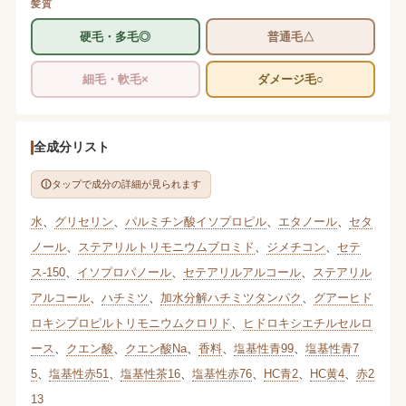
髪質
硬毛・多毛◎
普通毛△
細毛・軟毛×
ダメージ毛○
全成分リスト
タップで成分の詳細が見られます
水
、
グリセリン
、
パルミチン酸イソプロピル
、
エタノール
、
セタ
ノール
、
ステアリルトリモニウムブロミド
、
ジメチコン
、
セテ
ス-150
、
イソプロパノール
、
セテアリルアルコール
、
ステアリル
アルコール
、
ハチミツ
、
加水分解ハチミツタンパク
、
グアーヒド
ロキシプロピルトリモニウムクロリド
、
ヒドロキシエチルセルロ
ース
、
クエン酸
、
クエン酸Na
、
香料
、
塩基性青99
、
塩基性青7
5
、
塩基性赤51
、
塩基性茶16
、
塩基性赤76
、
HC青2
、
HC黄4
、
赤2
13