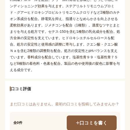
ンディショニング効果を与えます。ステアリルトリモニウムブロミ
ド・グアーヒドロキシプロピルトリモニウムクロリドなど2種類のカチ
オン系成分を配合。静電気を抑え、指通りとなめらかさを向上させる
柔軟効果があります。ジメチコンを配合（1種類）。適度なツヤとまと
まりを与える処方です。セテス-150を含む1種類の乳化成分を配合。処
方全体の安定性を支えています。ヒドロキシエチルセルロースを配
合。処方の安定性と使用感の調整に寄与します。クエン酸・クエン酸
Ｎａを含む2種類の調整剤を配合。処方の安定性とpHバランスを支え
ています。香料成分を配合しています。塩基性青９９・塩基性青７５
など8種類の着色料・色素を配合。製品の色や使用後の髪色に影響を与
える成分です。
口コミ評価
まだ口コミはありません。最初の口コミを投稿してみませんか？
口コミを書く
全0件