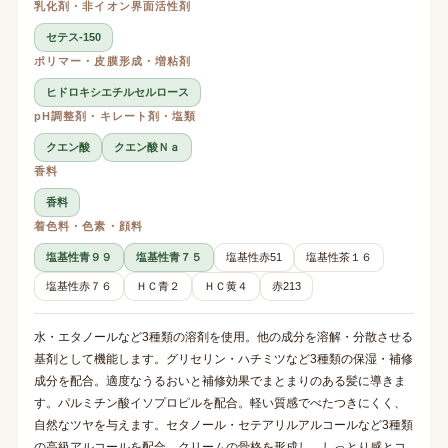
乳化剤・非イオン界面活性剤
セテス-150
ポリマー・皮膜形成・増粘剤
ヒドロキシエチルセルロース
pH調整剤・キレート剤・塩類
クエン酸
クエン酸Ｎａ
香料
香料
着色料・色素・顔料
塩基性青９９
塩基性青７５
塩基性赤51
塩基性茶１６
塩基性赤７６
ＨＣ青２
ＨＣ黄４
赤213
水・エタノールなど3種類の溶剤を使用。他の成分を溶解・分散させる
基剤として機能します。グリセリン・ハチミツなど3種類の保湿・補修
成分を配合。適度なうるおいと補修効果でまとまりのある髪に導きま
す。パルミチン酸イソプロピルを配合。軽い質感でべたつきにくく、
自然なツヤを与えます。セタノール・セテアリルアルコールなど3種類
の高級アルコールを配合。クリームの骨格を形成し、しっとり感とコ