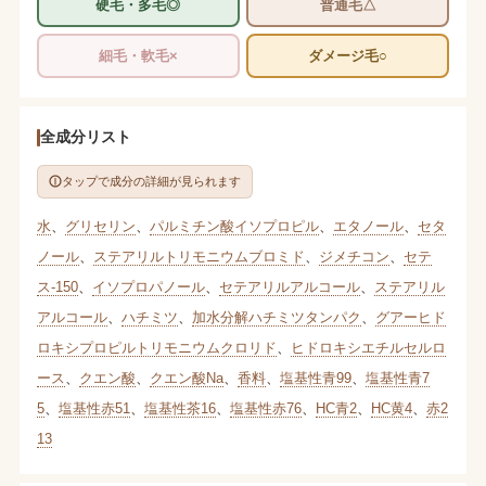
硬毛・多毛◎
普通毛△
細毛・軟毛×
ダメージ毛○
全成分リスト
タップで成分の詳細が見られます
水
、
グリセリン
、
パルミチン酸イソプロピル
、
エタノール
、
セタ
ノール
、
ステアリルトリモニウムブロミド
、
ジメチコン
、
セテ
ス-150
、
イソプロパノール
、
セテアリルアルコール
、
ステアリル
アルコール
、
ハチミツ
、
加水分解ハチミツタンパク
、
グアーヒド
ロキシプロピルトリモニウムクロリド
、
ヒドロキシエチルセルロ
ース
、
クエン酸
、
クエン酸Na
、
香料
、
塩基性青99
、
塩基性青7
5
、
塩基性赤51
、
塩基性茶16
、
塩基性赤76
、
HC青2
、
HC黄4
、
赤2
13