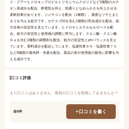
ド・グアーヒドロキシプロピルトリモニウムクロリドなど2種類のカチ
オン系成分を配合。静電気を抑え、指通りとなめらかさを向上させる
柔軟効果があります。ジメチコンを配合（1種類）。適度なツヤとまと
まりを与える処方です。セテス-150を含む1種類の乳化成分を配合。処
方全体の安定性を支えています。ヒドロキシエチルセルロースを配
合。処方の安定性と使用感の調整に寄与します。クエン酸・クエン酸
Ｎａを含む2種類の調整剤を配合。処方の安定性とpHバランスを支え
ています。香料成分を配合しています。塩基性青９９・塩基性青７５
など8種類の着色料・色素を配合。製品の色や使用後の髪色に影響を与
える成分です。
口コミ評価
まだ口コミはありません。最初の口コミを投稿してみませんか？
口コミを書く
全0件