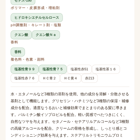
セテス-150
ポリマー・皮膜形成・増粘剤
ヒドロキシエチルセルロース
pH調整剤・キレート剤・塩類
クエン酸
クエン酸Ｎａ
香料
香料
着色料・色素・顔料
塩基性青９９
塩基性青７５
塩基性赤51
塩基性茶１６
塩基性赤７６
ＨＣ青２
ＨＣ黄４
赤213
水・エタノールなど3種類の溶剤を使用。他の成分を溶解・分散させる
基剤として機能します。グリセリン・ハチミツなど3種類の保湿・補修
成分を配合。適度なうるおいと補修効果でまとまりのある髪に導きま
す。パルミチン酸イソプロピルを配合。軽い質感でべたつきにくく、
自然なツヤを与えます。セタノール・セテアリルアルコールなど3種類
の高級アルコールを配合。クリームの骨格を形成し、しっとり感とコ
ンディショニング効果を与えます。ステアリルトリモニウムブロミ