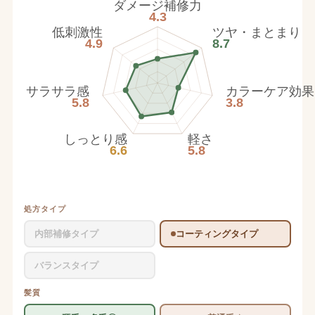
ダメージ補修力
4.3
低刺激性
ツヤ・まとまり
4.9
8.7
サラサラ感
カラーケア効果
5.8
3.8
しっとり感
軽さ
6.6
5.8
処方タイプ
内部補修タイプ
コーティングタイプ
バランスタイプ
髪質