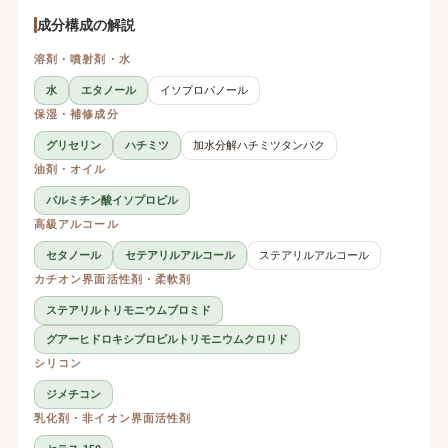
成分構成の解説
溶剤・噴射剤・水
水
エタノール
イソプロパノール
保湿・補修成分
グリセリン
ハチミツ
加水分解ハチミツタンパク
油剤・オイル
パルミチン酸イソプロピル
高級アルコール
セタノール
セテアリルアルコール
ステアリルアルコール
カチオン界面活性剤・柔軟剤
ステアリルトリモニウムブロミド
グアーヒドロキシプロピルトリモニウムクロリド
シリコン
ジメチコン
乳化剤・非イオン界面活性剤