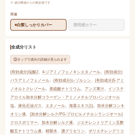
※ 成分構成からの推定値です
用途
白髪しっかりカバー
透明感カラー
全成分リスト
タップで成分の詳細が見られます
(有効成分)塩酸2
、
4-ジアミノフェノキシエタノール
、
(有効成分)
パラアミノフェノール
、
(有効成分)レゾルシン
、
(有効成分)5-アミ
ノオルトクレゾール
、
亜硫酸ナトリウム
、
アンズ果汁
、
イソステ
アロイル加水分解コラーゲン・アミノメチルプロパンジオール
塩
、
液化石油ガス
、
エタノール
、
海藻エキス(1)
、
加水分解コンキ
オリン液
、
(加水分解シルク/PG-プロピルメチルシランジオール)
クロスポリマー
、
加水分解シルク液
、
ジエチレントリアミン五酢
酸五ナトリウム液
、
精製水
、
濃グリセリン
、
ポリエチレングリコ