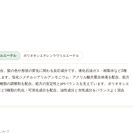
ルエーテル
ポリオキシエチレンラウリルエーテル
配合。髪の色や形状の変化に関わる反応成分です。液化石油ガス・精製水など2種
します。塩化ジメチルジアリルアンモニウム・アクリル酸共重合体液を配合。処方
種類の調整剤を配合。処方の安定性とpHバランスを支えています。ポリオキシエ
など3種類の乳化・可溶化成分を配合。油性成分と水性成分をバランスよく混合
んか？