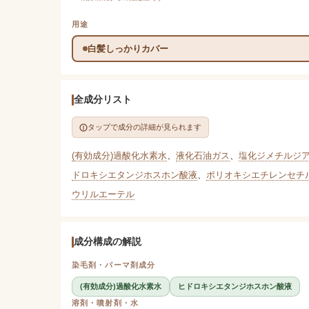
用途
白髪しっかりカバー
全成分リスト
タップで成分の詳細が見られます
(有効成分)過酸化水素水
、
液化石油ガス
、
塩化ジメチルジ
ドロキシエタンジホスホン酸液
、
ポリオキシエチレンセチ
ウリルエーテル
成分構成の解説
染毛剤・パーマ剤成分
(有効成分)過酸化水素水
ヒドロキシエタンジホスホン酸液
溶剤・噴射剤・水