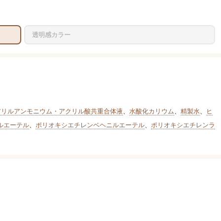
透明感カラー
アリルアンモニウム・アクリル酸共重合体液
、
水酸化カリウム
、
精製水
、
ヒ
ルエーテル
、
ポリオキシエチレンベヘニルエーテル
、
ポリオキシエチレンラ