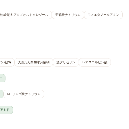
有効成分)5-アミノオルトクレゾール
亜硫酸ナトリウム
モノエタノールアミン
ン液(3)
大豆たん白加水分解物
濃グリセリン
L-アスコルビン酸
ー
DL-リンゴ酸ナトリウム
アミド