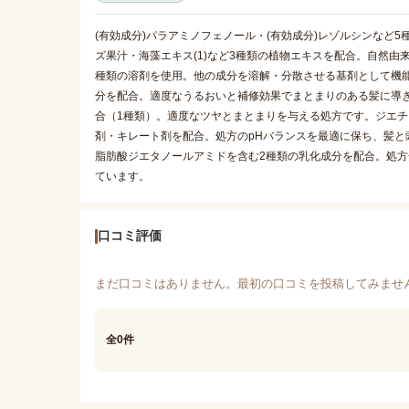
(有効成分)パラアミノフェノール・(有効成分)レゾルシンなど
ズ果汁・海藻エキス(1)など3種類の植物エキスを配合。自然
種類の溶剤を使用。他の成分を溶解・分散させる基剤として機
分を配合。適度なうるおいと補修効果でまとまりのある髪に導きま
合（1種類）。適度なツヤとまとまりを与える処方です。ジエチ
剤・キレート剤を配合。処方のpHバランスを最適に保ち、髪
脂肪酸ジエタノールアミドを含む2種類の乳化成分を配合。処方全
ています。
口コミ評価
まだ口コミはありません。最初の口コミを投稿してみませ
全0件