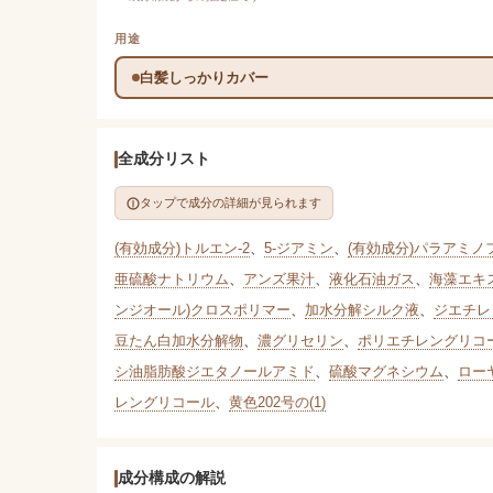
用途
白髪しっかりカバー
全成分リスト
タップで成分の詳細が見られます
(有効成分)トルエン-2
、
5-ジアミン
、
(有効成分)パラアミノ
亜硫酸ナトリウム
、
アンズ果汁
、
液化石油ガス
、
海藻エキス
ンジオール)クロスポリマー
、
加水分解シルク液
、
ジエチレ
豆たん白加水分解物
、
濃グリセリン
、
ポリエチレングリコー
シ油脂肪酸ジエタノールアミド
、
硫酸マグネシウム
、
ロー
レングリコール
、
黄色202号の(1)
成分構成の解説