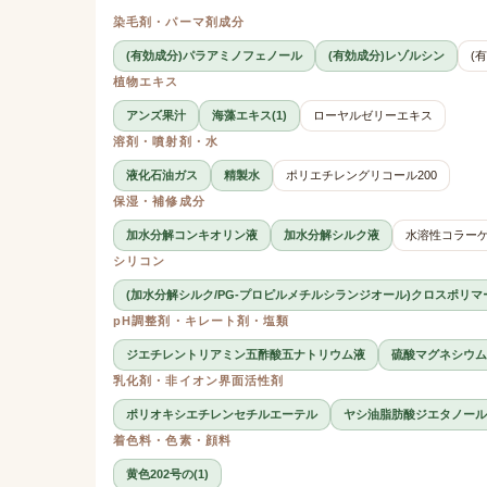
染毛剤・パーマ剤成分
(有効成分)パラアミノフェノール
(有効成分)レゾルシン
(
植物エキス
アンズ果汁
海藻エキス(1)
ローヤルゼリーエキス
溶剤・噴射剤・水
液化石油ガス
精製水
ポリエチレングリコール200
保湿・補修成分
加水分解コンキオリン液
加水分解シルク液
水溶性コラーゲ
シリコン
(加水分解シルク/PG-プロピルメチルシランジオール)クロスポリマ
pH調整剤・キレート剤・塩類
ジエチレントリアミン五酢酸五ナトリウム液
硫酸マグネシウム
乳化剤・非イオン界面活性剤
ポリオキシエチレンセチルエーテル
ヤシ油脂肪酸ジエタノール
着色料・色素・顔料
黄色202号の(1)