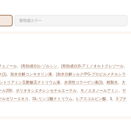
透明感カラー
フェノール
、
(有効成分)レゾルシン
、
(有効成分)5-アミノオルトクレゾール
、
(1)
、
加水分解コンキオリン液
、
(加水分解シルク/PG-プロピルメチルシラ
ントリアミン五酢酸五ナトリウム液
、
水溶性コラーゲン液(3)
、
精製水
、
大
ル200
、
ポリオキシエチレンセチルエーテル
、
モノエタノールアミン
、
ヤ
ヤルゼリーエキス
、
DL-リンゴ酸ナトリウム
、
L-アスコルビン酸
、
1
、
3-ブチ