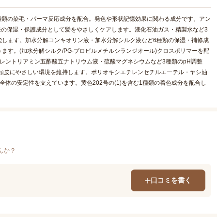
5種類の染毛・パーマ反応成分を配合。発色や形状記憶効果に関わる成分です。アン
由来の保湿・保護成分として髪をやさしくケアします。液化石油ガス・精製水など3
能します。加水分解コンキオリン液・加水分解シルク液など6種類の保湿・補修成
す。(加水分解シルク/PG-プロピルメチルシランジオール)クロスポリマーを配
レントリアミン五酢酸五ナトリウム液・硫酸マグネシウムなど3種類のpH調整
と頭皮にやさしい環境を維持します。ポリオキシエチレンセチルエーテル・ヤシ油
体の安定性を支えています。黄色202号の(1)を含む1種類の着色成分を配合し
んか？
口コミを書く