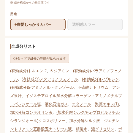
※ 成分構成からの推定値です
用途
白髪しっかりカバー
透明感カラー
全成分リスト
タップで成分の詳細が見られます
(有効成分)トルエン-2
、
5-ジアミン
、
(有効成分)パラアミノフェノ
ール
、
(有効成分)メタアミノフェノール
、
(有効成分)レゾルシン
、
(有効成分)5-アミノオルトクレゾール
、
亜硫酸ナトリウム
、
アン
ズ果汁
、
イソステアロイル加水分解コラーゲン・アミノメチルプ
ロパンジオール塩
、
液化石油ガス
、
エタノール
、
海藻エキス(1)
、
加水分解コンキオリン液
、
(加水分解シルク/PG-プロピルメチル
シランジオール)クロスポリマー
、
加水分解シルク液
、
ジエチレ
ントリアミン五酢酸五ナトリウム液
、
精製水
、
濃グリセリン
、
ポ