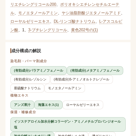
リエチレングリコール200
、
ポリオキシエチレンセチルエーテ
ル
、
モノエタノールアミン
、
ヤシ油脂肪酸ジエタノールアミド
、
ローヤルゼリーエキス
、
DL-リンゴ酸ナトリウム
、
L-アスコルビ
ン酸
、
1
、
3-ブチレングリコール
、
黄色202号の(1)
成分構成の解説
染毛剤・パーマ剤成分
(有効成分)パラアミノフェノール
(有効成分)メタアミノフェノール
(有効成分)レゾルシン
(有効成分)5-アミノオルトクレゾール
亜硫酸ナトリウム
モノエタノールアミン
植物エキス
アンズ果汁
海藻エキス(1)
ローヤルゼリーエキス
保湿・補修成分
イソステアロイル加水分解コラーゲン・アミノメチルプロパンジオール
塩
加水分解コンキオリン液
加水分解シルク液
濃グリセリン