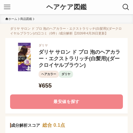
ヘアケア図鑑
ホーム
商品図鑑
ダリヤ サロン ド プロ 泡のヘアカラー・エクストラリッチ(白髪用)(ダークロ
イヤルブラウン)の口コミ（0件）/成分解析【2026年4月26日更新】
ダリヤ
ダリヤ サロン ド プロ 泡のヘアカラ
ー・エクストラリッチ(白髪用)(ダー
クロイヤルブラウン)
ヘアカラー
ダリヤ
¥655
最安値を探す
総合 0.1点
成分解析スコア