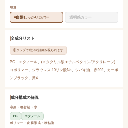
用途
白髪しっかりカバー
透明感カラー
全成分リスト
タップで成分の詳細が見られます
PG
、
エタノール
、
(メタクリル酸エチルベタイン/アクリレーツ)
コポリマー
、
ジラウレス-10リン酸Na
、
ツバキ油
、
赤202
、
カーボ
ンブラック
、
黄4
成分構成の解説
溶剤・噴射剤・水
PG
エタノール
ポリマー・皮膜形成・増粘剤