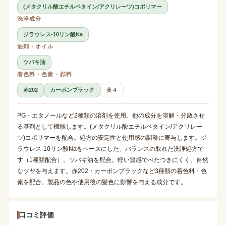
(メタクリル酸エチルベタイン/アクリレーツ)コポリマー
洗浄成分
ジラウレス-10リン酸Na
油剤・オイル
ツバキ油
着色料・色素・顔料
赤202
カーボンブラック
黄４
PG・エタノールなど2種類の溶剤を使用。他の成分を溶解・分散させ
る基剤として機能します。(メタクリル酸エチルベタイン/アクリレー
ツ)コポリマーを配合。処方の安定性と使用感の調整に寄与します。ジ
ラウレス-10リン酸Naをベースにした、バランスの取れた洗浄処方で
す（1種類配合）。ツバキ油を配合。軽い質感でべたつきにくく、自然
なツヤを与えます。赤202・カーボンブラックなど3種類の着色料・色
素を配合。製品の色や使用後の髪色に影響を与える成分です。
口コミ評価