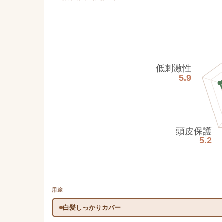
低刺激性
5.9
頭皮保護
5.2
用途
白髪しっかりカバー