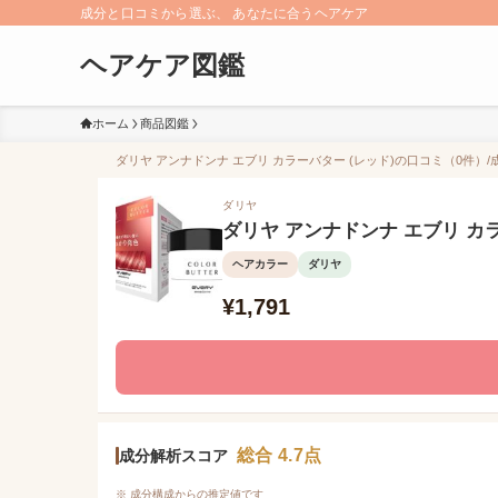
成分と口コミから選ぶ、 あなたに合うヘアケア
ヘアケア図鑑
ホーム
商品図鑑
ダリヤ アンナドンナ エブリ カラーバター (レッド)の口コミ（0件）/成
ダリヤ
ダリヤ アンナドンナ エブリ カラ
ヘアカラー
ダリヤ
¥1,791
総合 4.7点
成分解析スコア
※ 成分構成からの推定値です