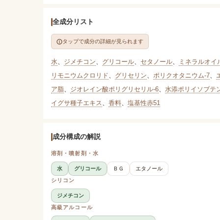
全成分リスト
タップで成分の詳細が見られます
水
、
ジメチコン
、
グリコール
、
セタノール
、
ミネラルオイ
リモニウムクロリド
、
グリセリン
、
ポリクオタニウム-7
、
ア脂
、
ジオレイン酸ポリグリセリル-6
、
水添ポリイソブテ
イグサ種子エキス
、
香料
、
塩基性赤51
成分構成の解説
溶剤・噴射剤・水
水
グリコール
ＢＧ
エタノール
シリコン
ジメチコン
高級アルコール