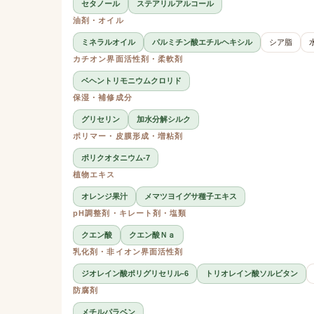
セタノール
ステアリルアルコール
油剤・オイル
ミネラルオイル
パルミチン酸エチルヘキシル
シア脂
カチオン界面活性剤・柔軟剤
ベヘントリモニウムクロリド
保湿・補修成分
グリセリン
加水分解シルク
ポリマー・皮膜形成・増粘剤
ポリクオタニウム-7
植物エキス
オレンジ果汁
メマツヨイグサ種子エキス
pH調整剤・キレート剤・塩類
クエン酸
クエン酸Ｎａ
乳化剤・非イオン界面活性剤
ジオレイン酸ポリグリセリル-6
トリオレイン酸ソルビタン
防腐剤
メチルパラベン