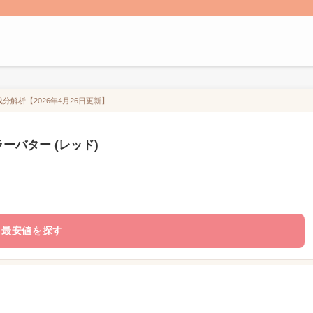
分解析【2026年4月26日更新】
ーバター (レッド)
最安値を探す