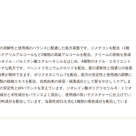
の溶解性と使用感のバランスに配慮した処方基盤です。ジメチコンを配合（1種
ステアリルアルコールなど2種類の高級アルコールを配合。クリームの骨格を形成
ルオイル・パルミチン酸エチルヘキシルをはじめ、4種類のオイル・エモリエント
ッチな処方です。ベヘントリモニウムクロリドを配合。髪の柔軟性と指通りの改善
果が期待できます。ポリクオタニウム-7を配合。処方の安定性と使用感の調整に
種類の植物エキスを配合。自然由来の保湿・保護成分として髪をやさしくケアしま
の安定性とpHバランスを支えています。ジオレイン酸ポリグリセリル-6・トリオ
性成分と水性成分をバランスよく混合し、使用感の良いテクスチャーに仕上げてい
料成分を配合しています。塩基性赤51を含む1種類の着色成分を配合していま