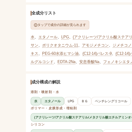
全成分リスト
タップで成分の詳細が見られます
水
、
エタノール
、
LPG
、
(アクリレーツ/アクリル酸ステア
サン
、
ポリクオタニウム-11
、
アモジメチコン
、
ジメチコノ
キス
、
PEG-60水添ヒマシ油
、
(C12-14)パレス-9
、
(C12-14
ルグルコシド
、
EDTA-2Na
、
安息香酸Na
、
フェノキシエタ
成分構成の解説
溶剤・噴射剤・水
水
エタノール
LPG
ＢＧ
ペンチレングリコール
ポリマー・皮膜形成・増粘剤
(アクリレーツ/アクリル酸ステアリル/メタクリル酸エチルアミンオ
シリコン