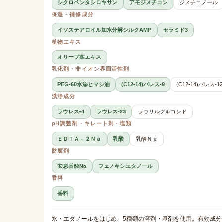
シクロペンタシロキサン
アモジメチコン
ジメチコノール
保湿・補修成分
イソステアロイル加水分解シルクAMP
セラミド3
植物エキス
オリーブ葉エキス
乳化剤・非イオン界面活性剤
PEG-60水添ヒマシ油
(C12-14)パレス-9
(C12-14)パレス-1
洗浄成分
ラウレス-4
ラウレス-23
ラウリルグルコシド
pH調整剤・キレート剤・塩類
ＥＤＴＡ－２Ｎａ
乳酸
乳酸Ｎａ
防腐剤
安息香酸Na
フェノキシエタノール
香料
香料
水・エタノールをはじめ、5種類の溶剤・基剤を使用。有効成分