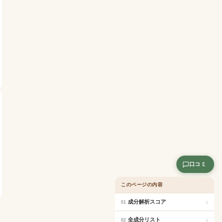
口コミ
このページの内容
成分解析スコア
↓
01
全成分リスト
↓
02