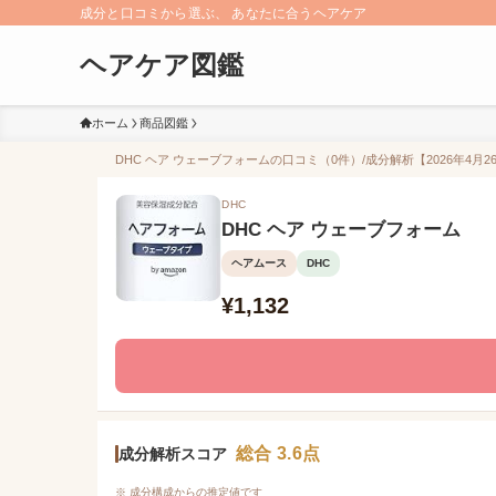
成分と口コミから選ぶ、 あなたに合うヘアケア
ヘアケア図鑑
ホーム
商品図鑑
DHC ヘア ウェーブフォームの口コミ（0件）/成分解析【2026年4月2
DHC
DHC ヘア ウェーブフォーム
ヘアムース
DHC
¥1,132
総合 3.6点
成分解析スコア
※ 成分構成からの推定値です