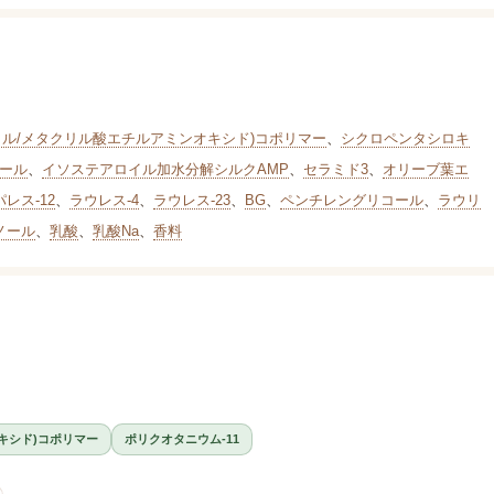
リル/メタクリル酸エチルアミンオキシド)コポリマー
、
シクロペンタシロキ
ール
、
イソステアロイル加水分解シルクAMP
、
セラミド3
、
オリーブ葉エ
)パレス-12
、
ラウレス-4
、
ラウレス-23
、
BG
、
ペンチレングリコール
、
ラウリ
ノール
、
乳酸
、
乳酸Na
、
香料
キシド)コポリマー
ポリクオタニウム-11