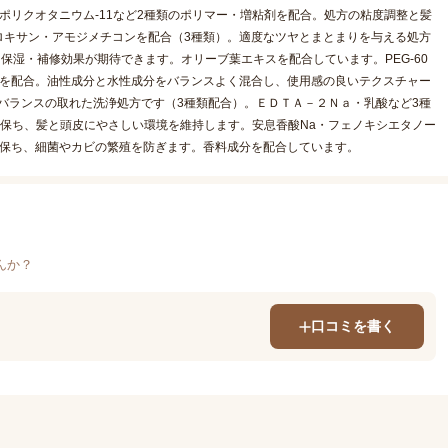
ポリクオタニウム-11など2種類のポリマー・増粘剤を配合。処方の粘度調整と髪
ロキサン・アモジメチコンを配合（3種類）。適度なツヤとまとまりを与える処方
保湿・補修効果が期待できます。オリーブ葉エキスを配合しています。PEG-60
化成分を配合。油性成分と水性成分をバランスよく混合し、使用感の良いテクスチャー
、バランスの取れた洗浄処方です（3種類配合）。ＥＤＴＡ－２Ｎａ・乳酸など3種
に保ち、髪と頭皮にやさしい環境を維持します。安息香酸Na・フェノキシエタノー
間保ち、細菌やカビの繁殖を防ぎます。香料成分を配合しています。
んか？
口コミを書く