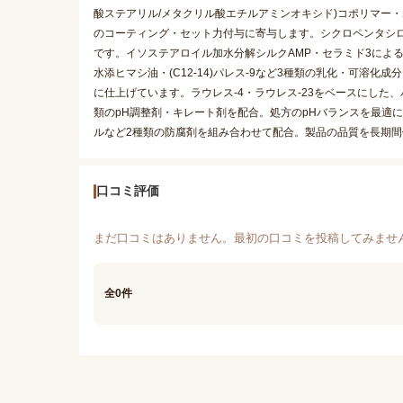
酸ステアリル/メタクリル酸エチルアミンオキシド)コポリマー・
のコーティング・セット力付与に寄与します。シクロペンタシ
です。イソステアロイル加水分解シルクAMP・セラミド3による
水添ヒマシ油・(C12-14)パレス-9など3種類の乳化・可溶
に仕上げています。ラウレス-4・ラウレス-23をベースにした
類のpH調整剤・キレート剤を配合。処方のpHバランスを最適
ルなど2種類の防腐剤を組み合わせて配合。製品の品質を長期
口コミ評価
まだ口コミはありません。最初の口コミを投稿してみませ
全0件