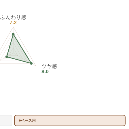
ふんわり感
7.2
ツヤ感
8.0
ベース用