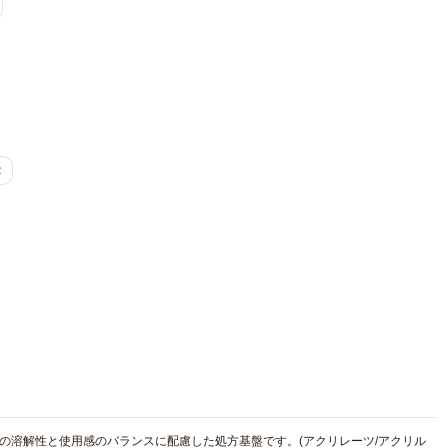
2
の溶解性と使用感のバランスに配慮した処方基盤です。(アクリレーツ/アクリル