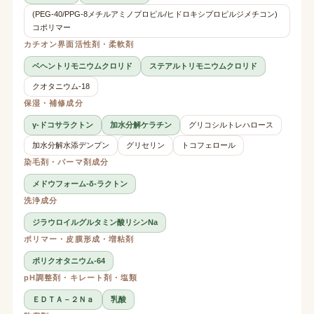
(PEG-40/PPG-8メチルアミノプロピル/ヒドロキシプロピルジメチコン)
コポリマー
カチオン界面活性剤・柔軟剤
ベヘントリモニウムクロリド
ステアルトリモニウムクロリド
クオタニウム-18
保湿・補修成分
γ-ドコサラクトン
加水分解ケラチン
グリコシルトレハロース
加水分解水添デンプン
グリセリン
トコフェロール
染毛剤・パーマ剤成分
メドウフォーム-δ-ラクトン
洗浄成分
ジラウロイルグルタミン酸リシンNa
ポリマー・皮膜形成・増粘剤
ポリクオタニウム-64
pH調整剤・キレート剤・塩類
ＥＤＴＡ－２Ｎａ
乳酸