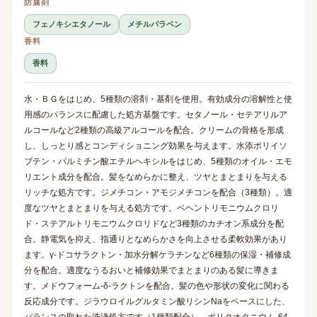
防腐剤
フェノキシエタノール
メチルパラベン
香料
香料
水・ＢＧをはじめ、5種類の溶剤・基剤を使用。有効成分の溶解性と使
用感のバランスに配慮した処方基盤です。セタノール・セテアリルア
ルコールなど2種類の高級アルコールを配合。クリームの骨格を形成
し、しっとり感とコンディショニング効果を与えます。水添ポリイソ
ブテン・パルミチン酸エチルヘキシルをはじめ、5種類のオイル・エモ
リエント成分を配合。髪をなめらかに整え、ツヤとまとまりを与える
リッチな処方です。ジメチコン・アモジメチコンを配合（3種類）。適
度なツヤとまとまりを与える処方です。ベヘントリモニウムクロリ
ド・ステアルトリモニウムクロリドなど3種類のカチオン系成分を配
合。静電気を抑え、指通りとなめらかさを向上させる柔軟効果があり
ます。γ-ドコサラクトン・加水分解ケラチンなど6種類の保湿・補修成
分を配合。適度なうるおいと補修効果でまとまりのある髪に導きま
す。メドウフォーム-δ-ラクトンを配合。髪の色や形状の変化に関わる
反応成分です。ジラウロイルグルタミン酸リシンNaをベースにした、
バランスの取れた洗浄処方です（1種類配合）。ポリクオタニウム-64