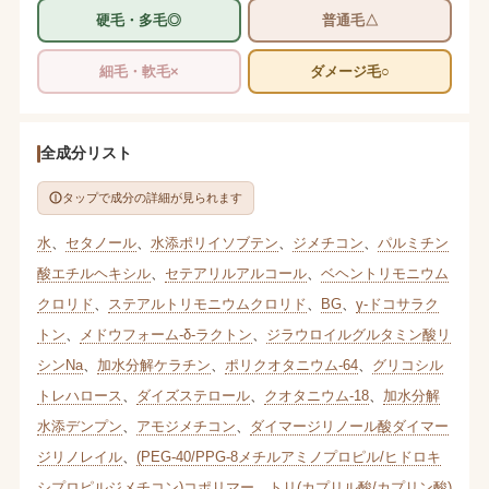
硬毛・多毛◎
普通毛△
細毛・軟毛×
ダメージ毛○
全成分リスト
タップで成分の詳細が見られます
水
、
セタノール
、
水添ポリイソブテン
、
ジメチコン
、
パルミチン
酸エチルヘキシル
、
セテアリルアルコール
、
ベヘントリモニウム
クロリド
、
ステアルトリモニウムクロリド
、
BG
、
γ-ドコサラク
トン
、
メドウフォーム-δ-ラクトン
、
ジラウロイルグルタミン酸リ
シンNa
、
加水分解ケラチン
、
ポリクオタニウム-64
、
グリコシル
トレハロース
、
ダイズステロール
、
クオタニウム-18
、
加水分解
水添デンプン
、
アモジメチコン
、
ダイマージリノール酸ダイマー
ジリノレイル
、
(PEG-40/PPG-8メチルアミノプロピル/ヒドロキ
シプロピルジメチコン)コポリマー
、
トリ(カプリル酸/カプリン酸)