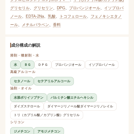
グリセリル
、
グリセリン
、
DPG
、
プロパンジオール
、
イソプロパ
ノール
、
EDTA-2Na
、
乳酸
、
トコフェロール
、
フェノキシエタノ
ール
、
メチルパラベン
、
香料
成分構成の解説
溶剤・噴射剤・水
水
ＢＧ
ＤＰＧ
プロパンジオール
イソプロパノール
高級アルコール
セタノール
セテアリルアルコール
油剤・オイル
水添ポリイソブテン
パルミチン酸エチルヘキシル
ダイズステロール
ダイマージリノール酸ダイマージリノレイル
トリ（カプリル酸／カプリン酸）グリセリル
シリコン
ジメチコン
アモジメチコン