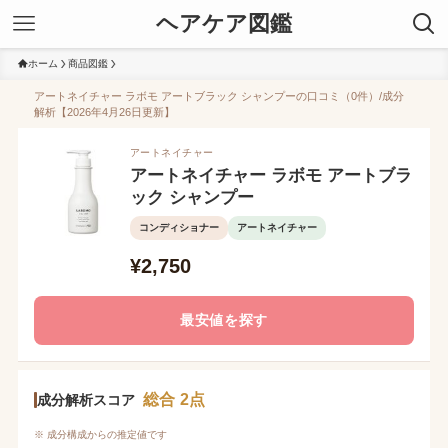
ヘアケア図鑑
ホーム
商品図鑑
アートネイチャー ラボモ アートブラック シャンプーの口コミ（0件）/成分
解析【2026年4月26日更新】
アートネイチャー
アートネイチャー ラボモ アートブラ
ック シャンプー
コンディショナー
アートネイチャー
¥2,750
最安値を探す
総合 2点
成分解析スコア
※ 成分構成からの推定値です