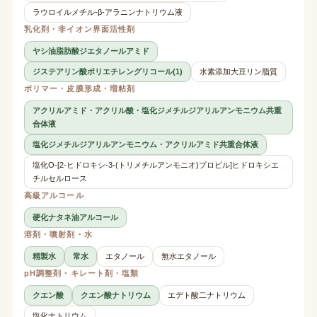
ラウロイルメチル-β-アラニンナトリウム液
乳化剤・非イオン界面活性剤
ヤシ油脂肪酸ジエタノールアミド
ジステアリン酸ポリエチレングリコール(1)
水素添加大豆リン脂質
ポリマー・皮膜形成・増粘剤
アクリルアミド・アクリル酸・塩化ジメチルジアリルアンモニウム共重
合体液
塩化ジメチルジアリルアンモニウム・アクリルアミド共重合体液
塩化O-[2-ヒドロキシ-3-(トリメチルアンモニオ)プロピル]ヒドロキシエ
チルセルロース
高級アルコール
硬化ナタネ油アルコール
溶剤・噴射剤・水
精製水
常水
エタノール
無水エタノール
pH調整剤・キレート剤・塩類
クエン酸
クエン酸ナトリウム
エデト酸二ナトリウム
塩化ナトリウム