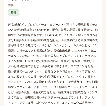
香料
香料
(有効成分)イソプロピルメチルフェノール・パラオキシ安息香酸メチル
など3種類の防腐剤を組み合わせて配合。製品の品質を長期間保ち、細
菌やカビの繁殖を防ぎます。(有効成分)グリチルリチン酸ジカリウムを
含む1種類の医薬部外品有効成分を配合。薬用効果による頭皮環境の改
善が期待できる処方です。チンピエキス・カンカエキスをはじめ、11
種類もの植物エキスを贅沢に配合。天然由来成分にこだわったボタニ
カルリッチな処方で、頭皮と髪の両方にアプローチします。ポリグル
タミン酸塩・L-セリンなど4種類の保湿・補修成分を配合。適度なうる
おいと補修効果でまとまりのある髪に導きます。スクワランを配合。
軽い質感でべたつきにくく、自然なツヤを与えます。テトラデセンス
ルホン酸ナトリウム液・ヤシ油脂肪酸アミドプロピルベタイン液をベ
ースにした、バランスの取れた洗浄処方です（4種類配合）。ヤシ油脂
肪酸ジエタノールアミド・ジステアリン酸ポリエチレングリコール(1)
など3種類の乳化・可溶化成分を配合。油性成分と水性成分をバランス
よく混合し、使用感の良いテクスチャーに仕上げています。アクリル
アミド・アクリル酸・塩化ジメチルジアリルアンモニウム共重合体