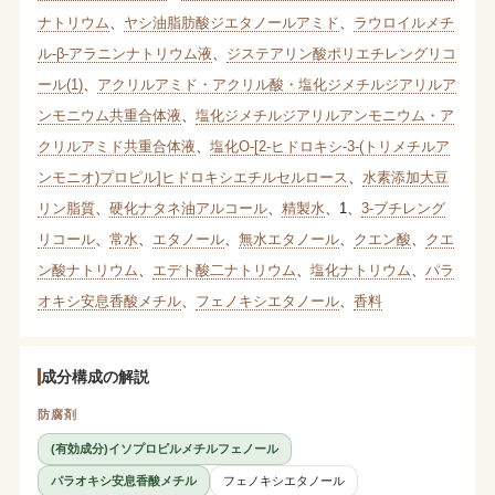
ナトリウム
、
ヤシ油脂肪酸ジエタノールアミド
、
ラウロイルメチ
ル-β-アラニンナトリウム液
、
ジステアリン酸ポリエチレングリコ
ール(1)
、
アクリルアミド・アクリル酸・塩化ジメチルジアリルア
ンモニウム共重合体液
、
塩化ジメチルジアリルアンモニウム・ア
クリルアミド共重合体液
、
塩化O-[2-ヒドロキシ-3-(トリメチルア
ンモニオ)プロピル]ヒドロキシエチルセルロース
、
水素添加大豆
リン脂質
、
硬化ナタネ油アルコール
、
精製水
、
1
、
3-ブチレング
リコール
、
常水
、
エタノール
、
無水エタノール
、
クエン酸
、
クエ
ン酸ナトリウム
、
エデト酸二ナトリウム
、
塩化ナトリウム
、
パラ
オキシ安息香酸メチル
、
フェノキシエタノール
、
香料
成分構成の解説
防腐剤
(有効成分)イソプロピルメチルフェノール
パラオキシ安息香酸メチル
フェノキシエタノール