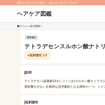
成分と口コミから選ぶ、 あなたに合うヘアケア
ヘアケア図鑑
ホーム
成分図鑑
洗浄成分
テトラデセンスルホン酸ナト
低刺激性 3.9
説明
テトラデセン(炭素鎖14オレフィン)のスルホン酸ナトリ
質影響が少ない古典的な洗浄素材となる原料の一つ。シャ
低刺激性