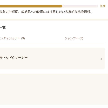
3.9
で脱脂力中程度。敏感肌への使用には注意したい古典的な洗浄原料。
一覧
ンディショナー (3)
シャンプー (3)
N 薬用ヘッドクリーナー
›