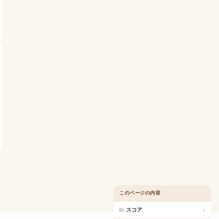
このページの内容
スコア
↓
01