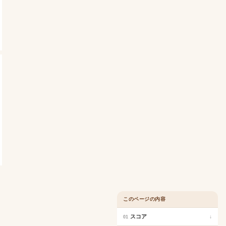
このページの内容
スコア
↓
01