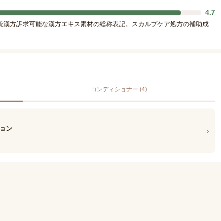
4.7
統漢方訴求可能な漢方エキス素材の総称表記。スカルプケア処方の補助成
コンディショナー (4)
ション
›