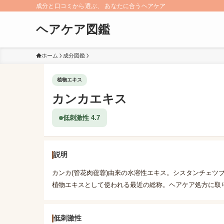
成分と口コミから選ぶ、 あなたに合うヘアケア
ヘアケア図鑑
ホーム
成分図鑑
植物エキス
カンカエキス
低刺激性 4.7
説明
カンカ(管花肉蓯蓉)由来の水溶性エキス。シスタンチェツ
植物エキスとして使われる最近の総称。ヘアケア処方に取
低刺激性