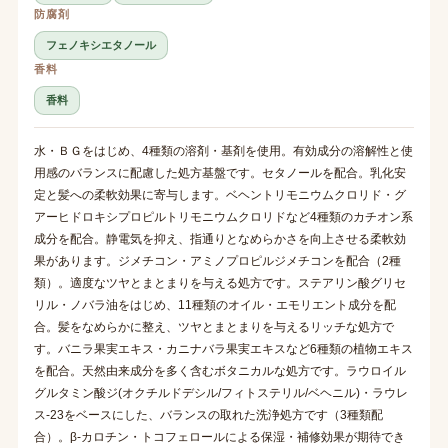
防腐剤
フェノキシエタノール
香料
香料
水・ＢＧをはじめ、4種類の溶剤・基剤を使用。有効成分の溶解性と使
用感のバランスに配慮した処方基盤です。セタノールを配合。乳化安
定と髪への柔軟効果に寄与します。ベヘントリモニウムクロリド・グ
アーヒドロキシプロピルトリモニウムクロリドなど4種類のカチオン系
成分を配合。静電気を抑え、指通りとなめらかさを向上させる柔軟効
果があります。ジメチコン・アミノプロピルジメチコンを配合（2種
類）。適度なツヤとまとまりを与える処方です。ステアリン酸グリセ
リル・ノバラ油をはじめ、11種類のオイル・エモリエント成分を配
合。髪をなめらかに整え、ツヤとまとまりを与えるリッチな処方で
す。バニラ果実エキス・カニナバラ果実エキスなど6種類の植物エキス
を配合。天然由来成分を多く含むボタニカルな処方です。ラウロイル
グルタミン酸ジ(オクチルドデシル/フィトステリル/ベヘニル)・ラウレ
ス-23をベースにした、バランスの取れた洗浄処方です（3種類配
合）。β-カロチン・トコフェロールによる保湿・補修効果が期待でき