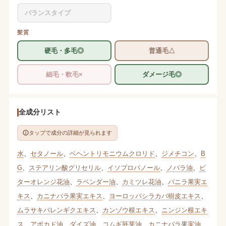
バランスタイプ
髪質
硬毛・多毛◎
普通毛△
細毛・軟毛×
ダメージ毛◎
全成分リスト
タップで成分の詳細が見られます
水
、
セタノール
、
ベヘントリモニウムクロリド
、
ジメチコン
、
B
G
、
ステアリン酸グリセリル
、
イソプロパノール
、
ノバラ油
、
ビ
ターオレンジ花油
、
ラベンダー油
、
カミツレ花油
、
バニラ果実エ
キス
、
カニナバラ果実エキス
、
ヨーロッパシラカバ樹皮エキス
、
ムラサキバレンギクエキス
、
カンゾウ根エキス
、
ニンジン根エキ
ス
、
アボカド油
、
ダイズ油
、
コムギ胚芽油
、
カニナバラ果実油
、