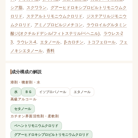
シア脂
、
スクワラン
、
グアーヒドロキシプロピルトリモニウムク
ロリド
、
ステアルトリモニウムクロリド
、
ジステアリルジモニウ
ムクロリド
、
アミノプロピルジメチコン
、
ラウロイルグルタミン
酸ジ(オクチルドデシル/フィトステリル/ベヘニル)
、
ラウレス-2
3
、
ラウレス-4
、
エタノール
、
β-カロチン
、
トコフェロール
、
フェ
ノキシエタノール
、
香料
成分構成の解説
溶剤・噴射剤・水
水
ＢＧ
イソプロパノール
エタノール
高級アルコール
セタノール
カチオン界面活性剤・柔軟剤
ベヘントリモニウムクロリド
グアーヒドロキシプロピルトリモニウムクロリド