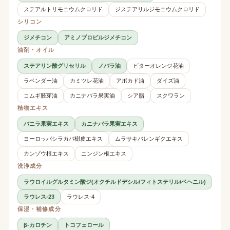
ステアルトリモニウムクロリド
ジステアリルジモニウムクロリド
シリコン
ジメチコン
アミノプロピルジメチコン
油剤・オイル
ステアリン酸グリセリル
ノバラ油
ビターオレンジ花油
ラベンダー油
カミツレ花油
アボカド油
ダイズ油
コムギ胚芽油
カニナバラ果実油
シア脂
スクワラン
植物エキス
バニラ果実エキス
カニナバラ果実エキス
ヨーロッパシラカバ樹皮エキス
ムラサキバレンギクエキス
カンゾウ根エキス
ニンジン根エキス
洗浄成分
ラウロイルグルタミン酸ジ(オクチルドデシル/フィトステリル/ベヘニル)
ラウレス-23
ラウレス-4
保湿・補修成分
β-カロチン
トコフェロール