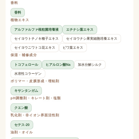
香料
香料
植物エキス
アルファルファ根粒菌培養液
エチナシ葉エキス
セイヨウトチノキ種子エキス
セイヨウナシ果実細胞培養エキス
セイヨウニワトコ花エキス
ビワ葉エキス
保湿・補修成分
トコフェロール
ヒアルロン酸Na
加水分解シルク
水溶性コラーゲン
ポリマー・皮膜形成・増粘剤
キサンタンガム
pH調整剤・キレート剤・塩類
クエン酸
乳化剤・非イオン界面活性剤
セテス-20
油剤・オイル