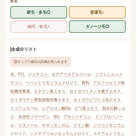
髪質
硬毛・多毛◎
普通毛○
細毛・軟毛×
ダメージ毛◎
全成分リスト
タップで成分の詳細が見られます
水
、
PG
、
ジメチコン
、
セテアリルアルコール
、
ジフェニルジメ
チコン
、
ベヘントリモニウムクロリド
、
香料
、
アルファルファ根
粒菌培養液
、
エチナシ葉エキス
、
セイヨウトチノキ種子エキス
、
セイヨウナシ果実細胞培養エキス
、
セイヨウニワトコ花エキス
、
トコフェロール
、
ヒアルロン酸Na
、
ビワ葉エキス
、
加水分解シル
ク
、
水溶性コラーゲン
、
BG
、
アモジメチコン
、
イソプロパノー
ル
、
エタノール
、
キサンタンガム
、
クエン酸
、
ジココジモニウム
クロリド
、
ジステアリルジモニウムクロリド
、
ステアルトリモニ