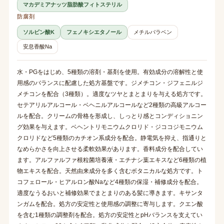
マカデミアナッツ脂肪酸フィトステリル
防腐剤
ソルビン酸K
フェノキシエタノール
メチルパラベン
安息香酸Na
水・PGをはじめ、5種類の溶剤・基剤を使用。有効成分の溶解性と使
用感のバランスに配慮した処方基盤です。ジメチコン・ジフェニルジ
メチコンを配合（3種類）。適度なツヤとまとまりを与える処方です。
セテアリルアルコール・ベヘニルアルコールなど2種類の高級アルコー
ルを配合。クリームの骨格を形成し、しっとり感とコンディショニン
グ効果を与えます。ベヘントリモニウムクロリド・ジココジモニウム
クロリドなど5種類のカチオン系成分を配合。静電気を抑え、指通りと
なめらかさを向上させる柔軟効果があります。香料成分を配合してい
ます。アルファルファ根粒菌培養液・エチナシ葉エキスなど6種類の植
物エキスを配合。天然由来成分を多く含むボタニカルな処方です。ト
コフェロール・ヒアルロン酸Naなど4種類の保湿・補修成分を配合。
適度なうるおいと補修効果でまとまりのある髪に導きます。キサンタ
ンガムを配合。処方の安定性と使用感の調整に寄与します。クエン酸
を含む1種類の調整剤を配合。処方の安定性とpHバランスを支えてい