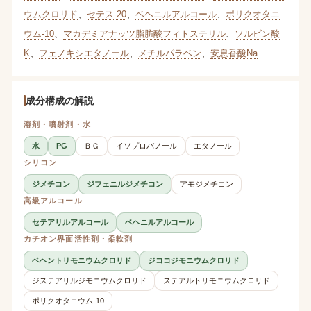
ウムクロリド
、
セテス-20
、
ベヘニルアルコール
、
ポリクオタニ
ウム-10
、
マカデミアナッツ脂肪酸フィトステリル
、
ソルビン酸
K
、
フェノキシエタノール
、
メチルパラベン
、
安息香酸Na
成分構成の解説
溶剤・噴射剤・水
水
PG
ＢＧ
イソプロパノール
エタノール
シリコン
ジメチコン
ジフェニルジメチコン
アモジメチコン
高級アルコール
セテアリルアルコール
ベヘニルアルコール
カチオン界面活性剤・柔軟剤
ベヘントリモニウムクロリド
ジココジモニウムクロリド
ジステアリルジモニウムクロリド
ステアルトリモニウムクロリド
ポリクオタニウム-10