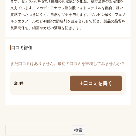
ます。セテス-20を含む1種類の乳化成分を配合。処方全体の安定性を
支えています。マカデミアナッツ脂肪酸フィトステリルを配合。軽い
質感でべたつきにくく、自然なツヤを与えます。ソルビン酸K・フェノ
キシエタノールなど4種類の防腐剤を組み合わせて配合。製品の品質を
長期間保ち、細菌やカビの繁殖を防ぎます。
口コミ評価
まだ口コミはありません。最初の口コミを投稿してみませんか？
口コミを書く
全0件
検索