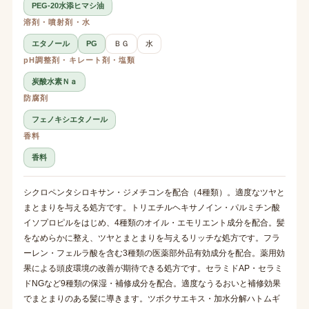
PEG-20水添ヒマシ油
溶剤・噴射剤・水
エタノール
PG
ＢＧ
水
pH調整剤・キレート剤・塩類
炭酸水素Ｎａ
防腐剤
フェノキシエタノール
香料
香料
シクロペンタシロキサン・ジメチコンを配合（4種類）。適度なツヤと
まとまりを与える処方です。トリエチルヘキサノイン・パルミチン酸
イソプロピルをはじめ、4種類のオイル・エモリエント成分を配合。髪
をなめらかに整え、ツヤとまとまりを与えるリッチな処方です。フラ
ーレン・フェルラ酸を含む3種類の医薬部外品有効成分を配合。薬用効
果による頭皮環境の改善が期待できる処方です。セラミドAP・セラミ
ドNGなど9種類の保湿・補修成分を配合。適度なうるおいと補修効果
でまとまりのある髪に導きます。ツボクサエキス・加水分解ハトムギ