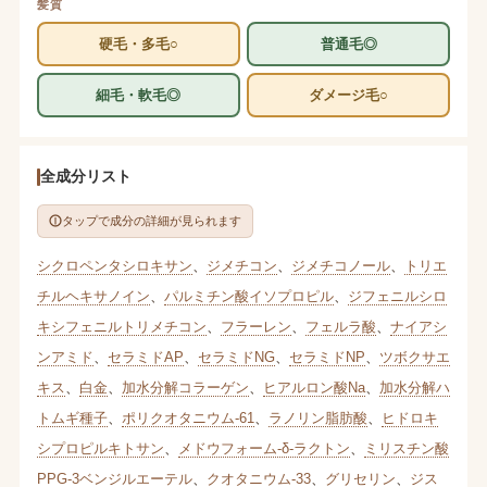
髪質
硬毛・多毛○
普通毛◎
細毛・軟毛◎
ダメージ毛○
全成分リスト
タップで成分の詳細が見られます
シクロペンタシロキサン
、
ジメチコン
、
ジメチコノール
、
トリエ
チルヘキサノイン
、
パルミチン酸イソプロピル
、
ジフェニルシロ
キシフェニルトリメチコン
、
フラーレン
、
フェルラ酸
、
ナイアシ
ンアミド
、
セラミドAP
、
セラミドNG
、
セラミドNP
、
ツボクサエ
キス
、
白金
、
加水分解コラーゲン
、
ヒアルロン酸Na
、
加水分解ハ
トムギ種子
、
ポリクオタニウム-61
、
ラノリン脂肪酸
、
ヒドロキ
シプロピルキトサン
、
メドウフォーム-δ-ラクトン
、
ミリスチン酸
PPG-3ベンジルエーテル
、
クオタニウム-33
、
グリセリン
、
ジス