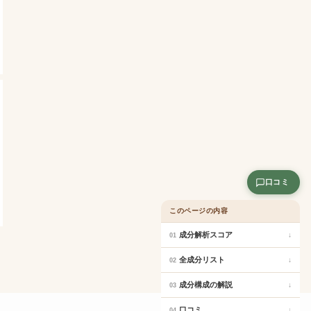
口コミ
このページの内容
成分解析スコア
↓
01
全成分リスト
↓
02
成分構成の解説
↓
03
口コミ
↓
04