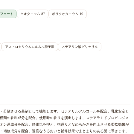
フェート
クオタニウム-87
ポリクオタニウム-10
アストロカリウムムルムル種子脂
ステアリン酸グリセリル
解・分散させる基剤として機能します。セテアリルアルコールを配合。乳化安定と
2種類の香料成分を配合。使用時の香りを演出します。ステアラミドプロピルジメ
チオン系成分を配合。静電気を抑え、指通りとなめらかさを向上させる柔軟効果が
湿・補修成分を配合。適度なうるおいと補修効果でまとまりのある髪に導きます。