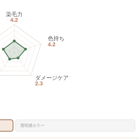
染毛力
4.2
色持ち
4.2
ダメージケア
2.3
透明感カラー