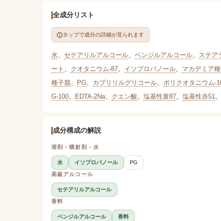
全成分リスト
タップで成分の詳細が見られます
水
、
セテアリルアルコール
、
ベンジルアルコール
、
ステア
ート
、
クオタニウム-87
、
イソプロパノール
、
マカデミア種
種子脂
、
PG
、
カプリリルグリコール
、
ポリクオタニウム-1
G-100
、
EDTA-2Na
、
クエン酸
、
塩基性黄87
、
塩基性赤51
成分構成の解説
溶剤・噴射剤・水
水
イソプロパノール
PG
高級アルコール
セテアリルアルコール
香料
ベンジルアルコール
香料