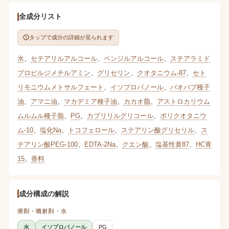
全成分リスト
タップで成分の詳細が見られます
水
、
セテアリルアルコール
、
ベンジルアルコール
、
ステアラミド
プロピルジメチルアミン
、
グリセリン
、
クオタニウム-87
、
セト
リモニウムメトサルフェート
、
イソプロパノール
、
バオバブ種子
油
、
アマニ油
、
マカデミア種子油
、
カカオ脂
、
アストロカリウム
ムルムル種子脂
、
PG
、
カプリリルグリコール
、
ポリクオタニウ
ム-10
、
塩化Na
、
トコフェロール
、
ステアリン酸グリセリル
、
ス
テアリン酸PEG-100
、
EDTA-2Na
、
クエン酸
、
塩基性黄87
、
HC青
15
、
香料
成分構成の解説
溶剤・噴射剤・水
水
イソプロパノール
PG