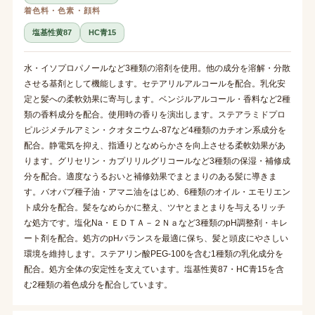
着色料・色素・顔料
塩基性黄87
HC青15
水・イソプロパノールなど3種類の溶剤を使用。他の成分を溶解・分散
させる基剤として機能します。セテアリルアルコールを配合。乳化安
定と髪への柔軟効果に寄与します。ベンジルアルコール・香料など2種
類の香料成分を配合。使用時の香りを演出します。ステアラミドプロ
ピルジメチルアミン・クオタニウム-87など4種類のカチオン系成分を
配合。静電気を抑え、指通りとなめらかさを向上させる柔軟効果があ
ります。グリセリン・カプリリルグリコールなど3種類の保湿・補修成
分を配合。適度なうるおいと補修効果でまとまりのある髪に導きま
す。バオバブ種子油・アマニ油をはじめ、6種類のオイル・エモリエン
ト成分を配合。髪をなめらかに整え、ツヤとまとまりを与えるリッチ
な処方です。塩化Na・ＥＤＴＡ－２Ｎａなど3種類のpH調整剤・キレ
ート剤を配合。処方のpHバランスを最適に保ち、髪と頭皮にやさしい
環境を維持します。ステアリン酸PEG-100を含む1種類の乳化成分を
配合。処方全体の安定性を支えています。塩基性黄87・HC青15を含
む2種類の着色成分を配合しています。