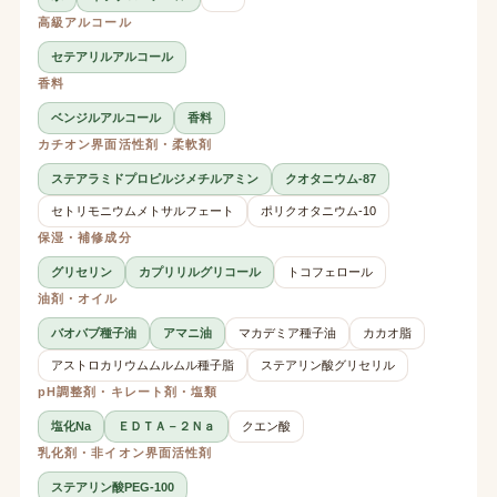
高級アルコール
セテアリルアルコール
香料
ベンジルアルコール
香料
カチオン界面活性剤・柔軟剤
ステアラミドプロピルジメチルアミン
クオタニウム-87
セトリモニウムメトサルフェート
ポリクオタニウム-10
保湿・補修成分
グリセリン
カプリリルグリコール
トコフェロール
油剤・オイル
バオバブ種子油
アマニ油
マカデミア種子油
カカオ脂
アストロカリウムムルムル種子脂
ステアリン酸グリセリル
pH調整剤・キレート剤・塩類
塩化Na
ＥＤＴＡ－２Ｎａ
クエン酸
乳化剤・非イオン界面活性剤
ステアリン酸PEG-100