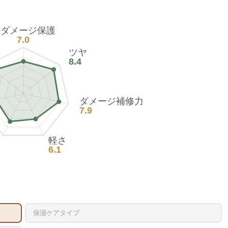
熱ダメージ保護
7.0
ツヤ
8.4
ダメージ補修力
7.9
軽さ
6.1
保湿ケアタイプ