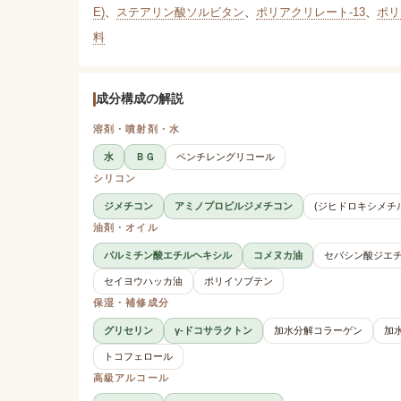
E)
、
ステアリン酸ソルビタン
、
ポリアクリレート-13
、
ポリ
料
成分構成の解説
溶剤・噴射剤・水
水
ＢＧ
ペンチレングリコール
シリコン
ジメチコン
アミノプロピルジメチコン
(ジヒドロキシメチ
油剤・オイル
パルミチン酸エチルヘキシル
コメヌカ油
セバシン酸ジエ
セイヨウハッカ油
ポリイソブテン
保湿・補修成分
グリセリン
γ-ドコサラクトン
加水分解コラーゲン
加
トコフェロール
高級アルコール