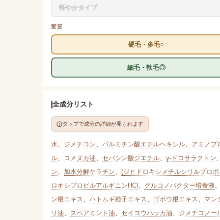
軽やかタイプ
髪質
硬毛・多毛○
細毛・軟毛◎
全成分リスト
タップで成分の詳細が見られます
水
、
ジメチコン
、
パルミチン酸エチルヘキシル
、
アミノプ
ル
、
コメヌカ油
、
セバシン酸ジエチル
、
γ-ドコサラクトン
ン
、
加水分解ケラチン
、
(ジヒドロキシメチルシリルプロポ
ロキシプロピルアルギニンHCl
、
グルコノバクター培養液
ン根エキス
、
ハトムギ種子エキス
、
ゴボウ根エキス
、
マン
リ油
、
スペアミント油
、
セイヨウハッカ油
、
ジメチコノー