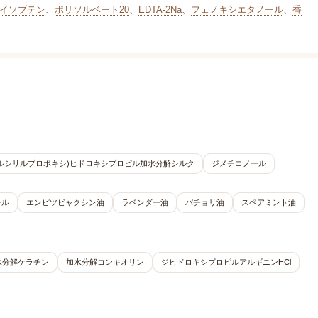
イソブテン
、
ポリソルベート20
、
EDTA-2Na
、
フェノキシエタノール
、
香
ルシリルプロポキシ)ヒドロキシプロピル加水分解シルク
ジメチコノール
チル
エンピツビャクシン油
ラベンダー油
パチョリ油
スペアミント油
水分解ケラチン
加水分解コンキオリン
ジヒドロキシプロピルアルギニンHCl