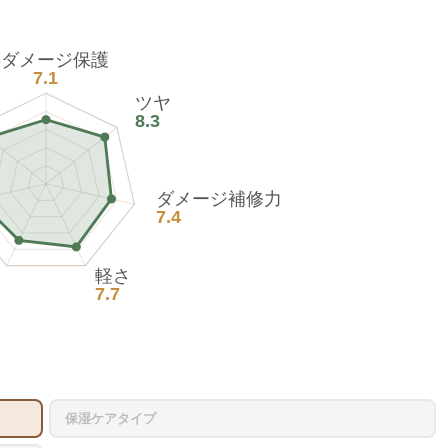
熱ダメージ保護
7.1
ツヤ
8.3
ダメージ補修力
7.4
軽さ
7.7
保湿ケアタイプ