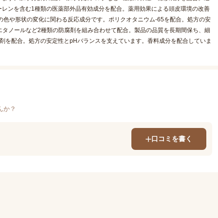
ーレンを含む1種類の医薬部外品有効成分を配合。薬用効果による頭皮環境の改善
の色や形状の変化に関わる反応成分です。ポリクオタニウム-65を配合。処方の安
シエタノールなど2種類の防腐剤を組み合わせて配合。製品の品質を長期間保ち、細
剤を配合。処方の安定性とpHバランスを支えています。香料成分を配合していま
んか？
口コミを書く