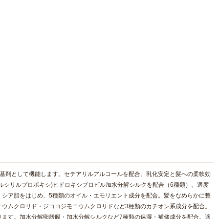
る基剤として機能します。セテアリルアルコールを配合。乳化安定と髪への柔軟効
ルシリルプロポキシ)ヒドロキシプロピル加水分解シルクを配合（6種類）。適度
・シア脂をはじめ、5種類のオイル・エモリエント成分を配合。髪をなめらかに整
ニウムクロリド・ジココジモニウムクロリドなど3種類のカチオン系成分を配合。
ります。加水分解卵殻膜・加水分解シルクなど7種類の保湿・補修成分を配合。適