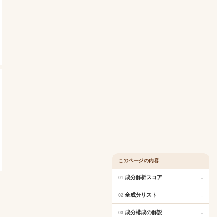
このページの内容
成分解析スコア
↓
01
全成分リスト
↓
02
成分構成の解説
↓
03