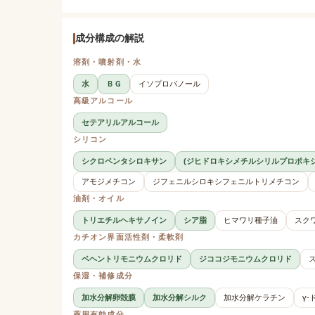
成分構成の解説
溶剤・噴射剤・水
水
ＢＧ
イソプロパノール
高級アルコール
セテアリルアルコール
シリコン
シクロペンタシロキサン
(ジヒドロキシメチルシリルプロポキ
アモジメチコン
ジフェニルシロキシフェニルトリメチコン
油剤・オイル
トリエチルヘキサノイン
シア脂
ヒマワリ種子油
スク
カチオン界面活性剤・柔軟剤
ベヘントリモニウムクロリド
ジココジモニウムクロリド
保湿・補修成分
加水分解卵殻膜
加水分解シルク
加水分解ケラチン
γ
薬用有効成分