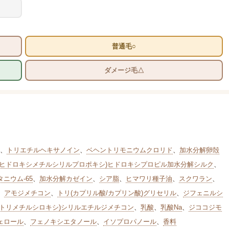
普通毛○
ダメージ毛△
、
トリエチルヘキサノイン
、
ベヘントリモニウムクロリド
、
加水分解卵殻
ジヒドロキシメチルシリルプロポキシ)ヒドロキシプロピル加水分解シルク
、
ニウム-65
、
加水分解カゼイン
、
シア脂
、
ヒマワリ種子油
、
スクワラン
、
、
アモジメチコン
、
トリ(カプリル酸/カプリン酸)グリセリル
、
ジフェニルシ
(トリメチルシロキシ)シリルエチルジメチコン
、
乳酸
、
乳酸Na
、
ジココジモ
ェロール
、
フェノキシエタノール
、
イソプロパノール
、
香料