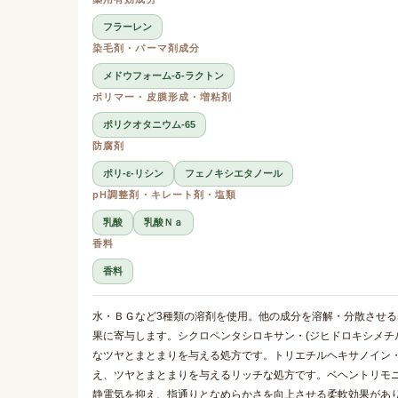
フラーレン
染毛剤・パーマ剤成分
メドウフォーム-δ-ラクトン
ポリマー・皮膜形成・増粘剤
ポリクオタニウム-65
防腐剤
ポリ-ε-リシン
フェノキシエタノール
pH調整剤・キレート剤・塩類
乳酸
乳酸Ｎａ
香料
香料
水・ＢＧなど3種類の溶剤を使用。他の成分を溶解・分散させ
果に寄与します。シクロペンタシロキサン・(ジヒドロキシメチ
なツヤとまとまりを与える処方です。トリエチルヘキサノイン
え、ツヤとまとまりを与えるリッチな処方です。ベヘントリモ
静電気を抑え、指通りとなめらかさを向上させる柔軟効果があ