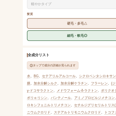
軽やかタイプ
髪質
硬毛・多毛△
細毛・軟毛◎
全成分リスト
タップで成分の詳細が見られます
水
、
BG
、
セテアリルアルコール
、
シクロペンタシロキサン
膜
、
加水分解シルク
、
加水分解ケラチン
、
フラーレン
、
(
γ-ドコサラクトン
、
メドウフォーム-δ-ラクトン
、
ポリクオタ
ポリ-ε-リシン
、
パンテノール
、
アミノプロピルジメチコン
ロキシフェニルトリメチコン
、
セチルジグリセリルトリス
ニウムクロリド
、
ステアルトリモニウムクロリド
、
トコフ