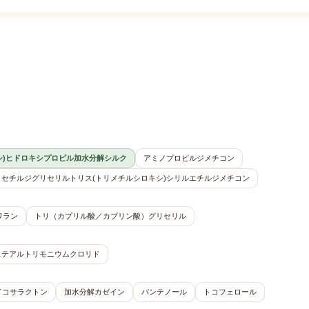
シ)ヒドロキシプロピル加水分解シルク
アミノプロピルジメチコン
セチルジグリセリルトリス(トリメチルシロキシ)シリルエチルジメチコン
ワラン
トリ（カプリル酸／カプリン酸）グリセリル
ステアルトリモニウムクロリド
-ドコサラクトン
加水分解カゼイン
パンテノール
トコフェロール