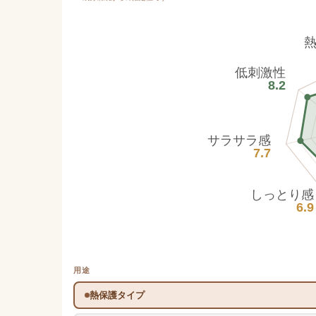
低刺激性
8.2
サラサラ感
7.7
しっとり感
6.9
用途
熱保護タイプ