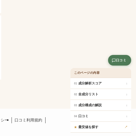
口コミ
このページの内容
成分解析スコア
↓
01
全成分リスト
↓
02
成分構成の解説
↓
03
口コミ
↓
04
リシー
口コミ利用規約
最安値を探す
↗
★