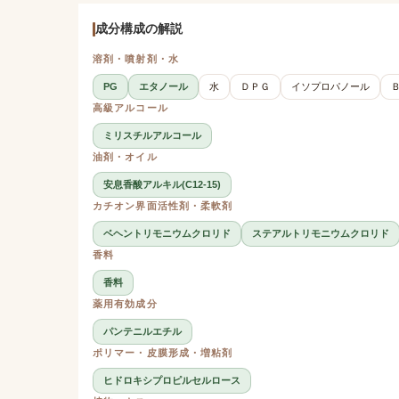
成分構成の解説
溶剤・噴射剤・水
PG
エタノール
水
ＤＰＧ
イソプロパノール
高級アルコール
ミリスチルアルコール
油剤・オイル
安息香酸アルキル(C12-15)
カチオン界面活性剤・柔軟剤
ベヘントリモニウムクロリド
ステアルトリモニウムクロリド
香料
香料
薬用有効成分
パンテニルエチル
ポリマー・皮膜形成・増粘剤
ヒドロキシプロピルセルロース