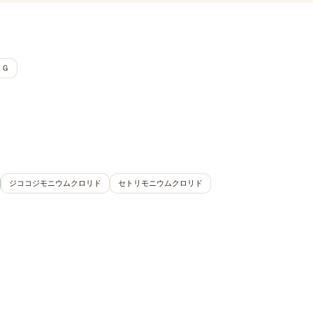
ＢＧ
ジココジモニウムクロリド
セトリモニウムクロリド