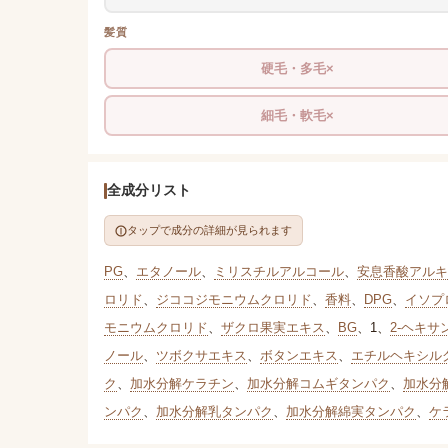
髪質
硬毛・多毛×
細毛・軟毛×
全成分リスト
タップで成分の詳細が見られます
PG
、
エタノール
、
ミリスチルアルコール
、
安息香酸アルキル(
ロリド
、
ジココジモニウムクロリド
、
香料
、
DPG
、
イソプ
モニウムクロリド
、
ザクロ果実エキス
、
BG
、
1
、
2-ヘキサ
ノール
、
ツボクサエキス
、
ボタンエキス
、
エチルヘキシル
ク
、
加水分解ケラチン
、
加水分解コムギタンパク
、
加水分
ンパク
、
加水分解乳タンパク
、
加水分解綿実タンパク
、
ケ