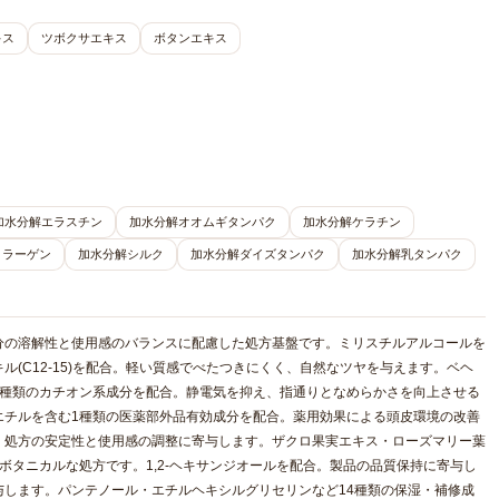
キス
ツボクサエキス
ボタンエキス
加水分解エラスチン
加水分解オオムギタンパク
加水分解ケラチン
コラーゲン
加水分解シルク
加水分解ダイズタンパク
加水分解乳タンパク
分の溶解性と使用感のバランスに配慮した処方基盤です。ミリスチルアルコールを
(C12-15)を配合。軽い質感でべたつきにくく、自然なツヤを与えます。ベヘ
4種類のカチオン系成分を配合。静電気を抑え、指通りとなめらかさを向上させる
エチルを含む1種類の医薬部外品有効成分を配合。薬用効果による頭皮環境の改善
。処方の安定性と使用感の調整に寄与します。ザクロ果実エキス・ローズマリー葉
ボタニカルな処方です。1,2-ヘキサンジオールを配合。製品の品質保持に寄与し
します。パンテノール・エチルヘキシルグリセリンなど14種類の保湿・補修成