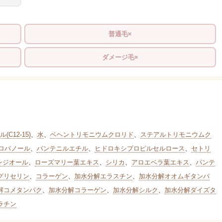
普通毛×
ダメージ毛×
C12-15)
、
水
、
ベヘントリモニウムクロリド
、
ステアルトリモニウムク
ロパノール
、
パンテニルエチル
、
ヒドロキシプロピルセルロース
、
セトリ
ンジオール
、
ローズマリー葉エキス
、
シリカ
、
アロエベラ葉エキス
、
パンテ
グリセリン
、
コラーゲン
、
加水分解エラスチン
、
加水分解オオムギタンパ
解コメタンパク
、
加水分解コラーゲン
、
加水分解シルク
、
加水分解ダイズタ
ラチン