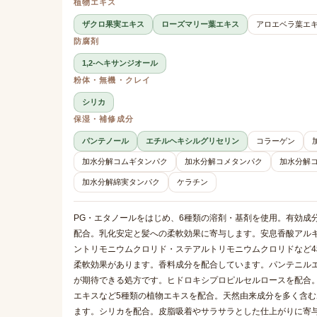
植物エキス
ザクロ果実エキス
ローズマリー葉エキス
アロエベラ葉エ
防腐剤
1,2-ヘキサンジオール
粉体・無機・クレイ
シリカ
保湿・補修成分
パンテノール
エチルヘキシルグリセリン
コラーゲン
加水分解コムギタンパク
加水分解コメタンパク
加水分解
加水分解綿実タンパク
ケラチン
PG・エタノールをはじめ、6種類の溶剤・基剤を使用。有効成
配合。乳化安定と髪への柔軟効果に寄与します。安息香酸アルキル
ントリモニウムクロリド・ステアルトリモニウムクロリドなど
柔軟効果があります。香料成分を配合しています。パンテニル
が期待できる処方です。ヒドロキシプロピルセルロースを配合
エキスなど5種類の植物エキスを配合。天然由来成分を多く含む
ます。シリカを配合。皮脂吸着やサラサラとした仕上がりに寄与