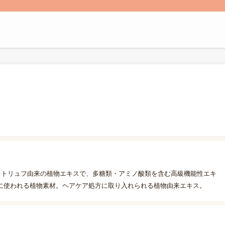
。トリュフ由来の植物エキスで、多糖類・アミノ酸類を含む高級機能性エキ
に使われる植物素材。ヘアケア処方に取り入れられる植物由来エキス。