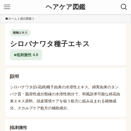
ヘアケア図鑑
ホーム
成分図鑑
植物エキス
シロバナワタ種子エキス
低刺激性 4.8
説明
シロバナワタ(白花綿)種子由来の水溶性エキス。綿実由来のタン
パク質・脂溶性成分類縁の水溶性画分で、和風訴求可能な綿花由
来エキス原料。頭皮環境ケアを狙う処方に組み込まれる植物成
分。スカルプケア処方の補助成分。
低刺激性