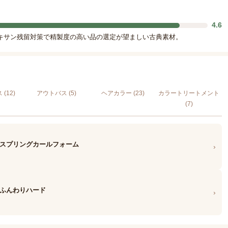
4.6
-ジオキサン残留対策で精製度の高い品の選定が望ましい古典素材。
(12)
アウトバス (5)
ヘアカラー (23)
カラートリートメント
(7)
 スプリングカールフォーム
›
 ふんわりハード
›