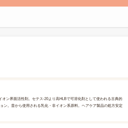
オン界面活性剤。セテス-20より高HLBで可溶化剤として使われる古典的
ション。昔から使用される乳化・非イオン系原料。ヘアケア製品の処方安定