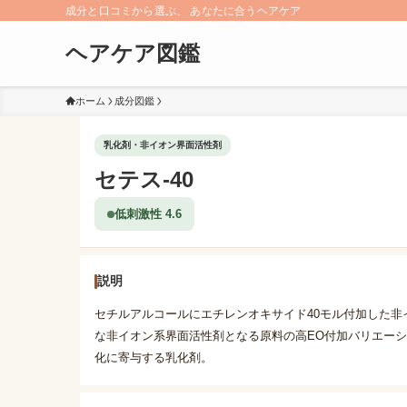
成分と口コミから選ぶ、 あなたに合うヘアケア
ヘアケア図鑑
ホーム
成分図鑑
乳化剤・非イオン界面活性剤
セテス-40
低刺激性 4.6
説明
セチルアルコールにエチレンオキサイド40モル付加した非イ
な非イオン系界面活性剤となる原料の高EO付加バリエー
化に寄与する乳化剤。