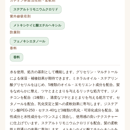
カチオン界面活性剤・柔軟剤
ステアルトリモニウムクロリド
紫外線吸収剤
メトキシケイヒ酸エチルヘキシル
防腐剤
フェノキシエタノール
香料
香料
水を使用。処方の基剤として機能します。グリセリン・マルチトール
による保湿・補修効果が期待できます。ミネラルオイル・ステアリン
酸グリセリルをはじめ、5種類のオイル・エモリエント成分を配合。髪
をなめらかに整え、ツヤとまとまりを与えるリッチな処方です。ジメ
チコンを配合（1種類）。適度なツヤとまとまりを与える処方です。セ
タノールを配合。乳化安定と髪への柔軟効果に寄与します。ジステア
リン酸PEG-250・セテス-40など3種類の乳化・可溶化成分を配合。油
性成分と水性成分をバランスよく混合し、使用感の良いテクスチャー
に仕上げています。ステアルトリモニウムクロリドを配合。髪の柔軟
性と指通りの改善に寄与します。メトキシケイヒ酸エチルヘキシルを