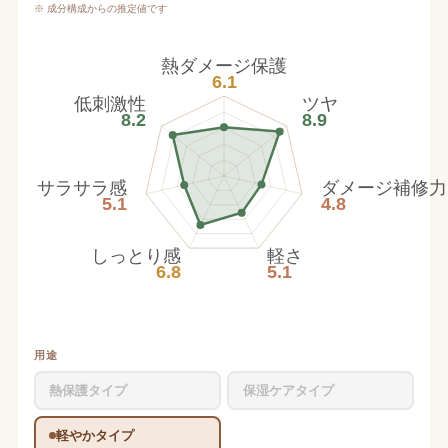
※ 成分構成からの推定値です
熱ダメージ保護
6.1
低刺激性
ツヤ
8.2
8.9
サラサラ感
ダメージ補修力
5.1
4.8
しっとり感
軽さ
6.8
5.1
用途
熱保護タイプ
保湿ケアタイプ
軽やかタイプ