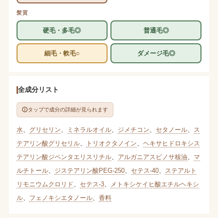
髪質
硬毛・多毛◎
普通毛◎
細毛・軟毛○
ダメージ毛◎
全成分リスト
タップで成分の詳細が見られます
水
、
グリセリン
、
ミネラルオイル
、
ジメチコン
、
セタノール
、
ス
テアリン酸グリセリル
、
トリオクタノイン
、
ヘキサヒドロキシス
テアリン酸ジペンタエリスリチル
、
アルガニアスピノサ核油
、
マ
ルチトール
、
ジステアリン酸PEG-250
、
セテス-40
、
ステアルト
リモニウムクロリド
、
セテス-3
、
メトキシケイヒ酸エチルヘキシ
ル
、
フェノキシエタノール
、
香料