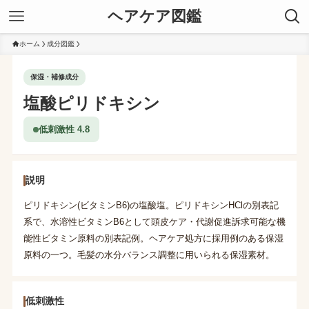
ヘアケア図鑑
ホーム
成分図鑑
保湿・補修成分
塩酸ピリドキシン
低刺激性 4.8
説明
ピリドキシン(ビタミンB6)の塩酸塩。ピリドキシンHClの別表記
系で、水溶性ビタミンB6として頭皮ケア・代謝促進訴求可能な機
能性ビタミン原料の別表記例。ヘアケア処方に採用例のある保湿
原料の一つ。毛髪の水分バランス調整に用いられる保湿素材。
低刺激性