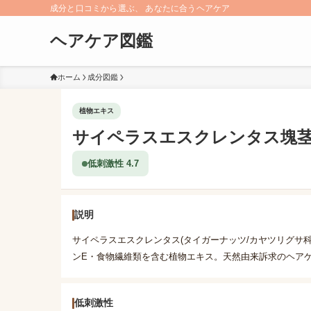
成分と口コミから選ぶ、 あなたに合うヘアケア
ヘアケア図鑑
ホーム
成分図鑑
植物エキス
サイペラスエスクレンタス塊
低刺激性 4.7
説明
サイペラスエスクレンタス(タイガーナッツ/カヤツリグサ
ンE・食物繊維類を含む植物エキス。天然由来訴求のヘア
低刺激性