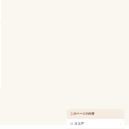
このページの内容
スコア
↓
01