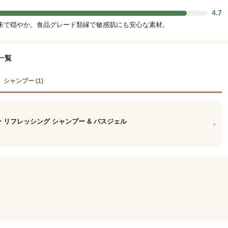
4.7
来で穏やか。食品グレード類縁で敏感肌にも安心な素材。
一覧
シャンプー (1)
 リフレッシング シャンプー & バスジェル
›