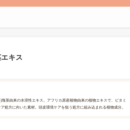
茎エキス
科)塊茎由来の水溶性エキス。アフリカ原産植物由来の植物エキスで、ビタミ
ケア処方に向いた素材。頭皮環境ケアを狙う処方に組み込まれる植物成分。