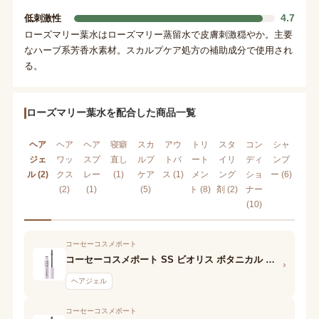
4.7
低刺激性
ローズマリー葉水はローズマリー蒸留水で皮膚刺激穏やか。主要
なハーブ系芳香水素材。スカルプケア処方の補助成分で使用され
る。
ローズマリー葉水を配合した商品一覧
ヘア
ヘア
ヘア
寝癖
スカ
アウ
トリ
スタ
コン
シャ
ジェ
ワッ
スプ
直し
ルプ
トバ
ート
イリ
ディ
ンプ
ル (2)
クス
レー
(1)
ケア
ス (1)
メン
ング
ショ
ー (6)
(2)
(1)
(5)
ト (8)
剤 (2)
ナー
(10)
コーセーコスメポート
コーセーコスメポート SS ビオリス ボタニカル 前髪ロック ヘアスティック
›
ヘアジェル
コーセーコスメポート