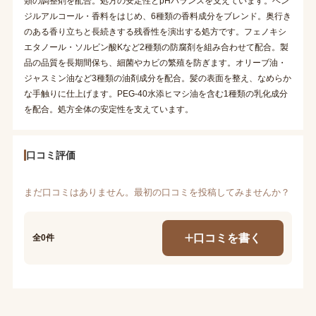
類の調整剤を配合。処方の安定性とpHバランスを支えています。ベン
ジルアルコール・香料をはじめ、6種類の香料成分をブレンド。奥行き
のある香り立ちと長続きする残香性を演出する処方です。フェノキシ
エタノール・ソルビン酸Kなど2種類の防腐剤を組み合わせて配合。製
品の品質を長期間保ち、細菌やカビの繁殖を防ぎます。オリーブ油・
ジャスミン油など3種類の油剤成分を配合。髪の表面を整え、なめらか
な手触りに仕上げます。PEG-40水添ヒマシ油を含む1種類の乳化成分
を配合。処方全体の安定性を支えています。
口コミ評価
まだ口コミはありません。最初の口コミを投稿してみませんか？
口コミを書く
全0件