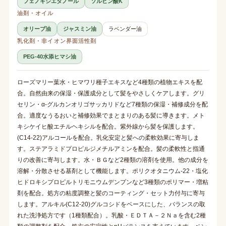
フェノキシエタノール
ソルビン酸K
油剤・オイル
オリーブ油
ジャスミン油
ラベンダー油
乳化剤・非イオン界面活性剤
PEG-40水添ヒマシ油
ローズマリー葉水・ヒマワリ種子エキスなど4種類の植物エキスを配
合。自然由来の保湿・保護成分として髪をやさしくケアします。グリ
セリン・α-グルカンオリゴサッカリドなど7種類の保湿・補修成分を配
合。適度なうるおいと補修効果でまとまりのある髪に導きます。メト
キシケイヒ酸エチルヘキシルを配合。紫外線から髪を保護します。
(C14-22)アルコールを配合。乳化安定と髪への柔軟効果に寄与しま
す。ステアラミドプロピルジメチルアミンを配合。髪の柔軟性と指通
りの改善に寄与します。水・ＢＧなど2種類の溶剤を使用。他の成分を
溶解・分散させる基剤として機能します。ポリクオタニウム-22・塩化
ヒドロキシプロピルトリモニウムデンプンなど3種類のポリマー・増粘
剤を配合。処方の粘度調整と髪のコーティング・セット力付与に寄与
します。アルキル(C12-20)グルコシドをベースにした、バランスの取
れた洗浄処方です（1種類配合）。乳酸・ＥＤＴＡ－２Ｎａを含む2種