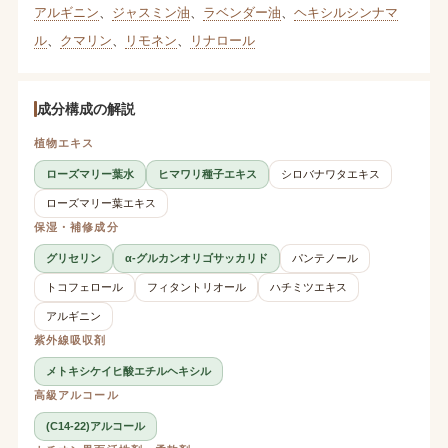
アルギニン
、
ジャスミン油
、
ラベンダー油
、
ヘキシルシンナマ
ル
、
クマリン
、
リモネン
、
リナロール
成分構成の解説
植物エキス
ローズマリー葉水
ヒマワリ種子エキス
シロバナワタエキス
ローズマリー葉エキス
保湿・補修成分
グリセリン
α-グルカンオリゴサッカリド
パンテノール
トコフェロール
フィタントリオール
ハチミツエキス
アルギニン
紫外線吸収剤
メトキシケイヒ酸エチルヘキシル
高級アルコール
(C14-22)アルコール