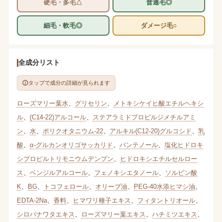
硬毛・多毛△
普通毛◎
細毛・軟毛◎
ダメージ毛○
全成分リスト
タップで成分の詳細が見られます
ローズマリー葉水
、
グリセリン
、
メトキシケイヒ酸エチルヘキシ
ル
、
(C14-22)アルコール
、
ステアラミドプロピルジメチルアミ
ン
、
水
、
ポリクオタニウム-22
、
アルキル(C12-20)グルコシド
、
乳
酸
、
α-グルカンオリゴサッカリド
、
パンテノール
、
塩化ヒドロキ
シプロピルトリモニウムデンプン
、
ヒドロキシエチルセルロー
ス
、
ベンジルアルコール
、
フェノキシエタノール
、
ソルビン酸
K
、
BG
、
トコフェロール
、
オリーブ油
、
PEG-40水添ヒマシ油
、
EDTA-2Na
、
香料
、
ヒマワリ種子エキス
、
フィタントリオール
、
シロバナワタエキス
、
ローズマリー葉エキス
、
ハチミツエキス
、