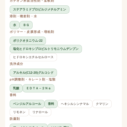
カチオン界面活性剤・柔軟剤
ステアラミドプロピルジメチルアミン
溶剤・噴射剤・水
水
ＢＧ
ポリマー・皮膜形成・増粘剤
ポリクオタニウム-22
塩化ヒドロキシプロピルトリモニウムデンプン
ヒドロキシエチルセルロース
洗浄成分
アルキル(C12-20)グルコシド
pH調整剤・キレート剤・塩類
乳酸
ＥＤＴＡ－２Ｎａ
香料
ベンジルアルコール
香料
ヘキシルシンナマル
クマリン
リモネン
リナロール
防腐剤