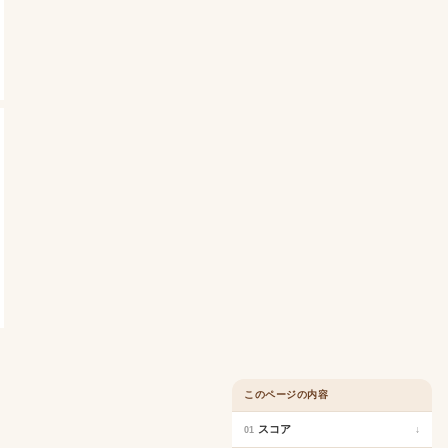
このページの内容
スコア
↓
01