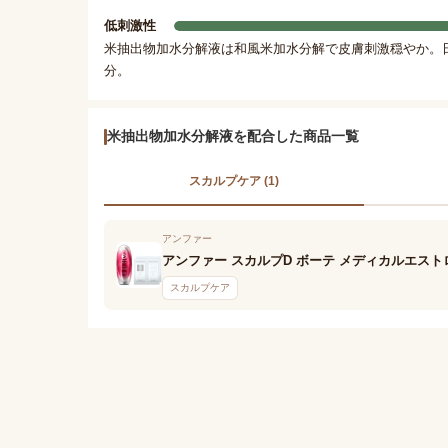
低刺激性
米抽出物加水分解液は和風米加水分解で皮膚刺激穏やか。
分。
米抽出物加水分解液を配合した商品一覧
スカルプケア (1)
アンファー
アンファー スカルプD ボーテ メディカルエスト
スカルプケア