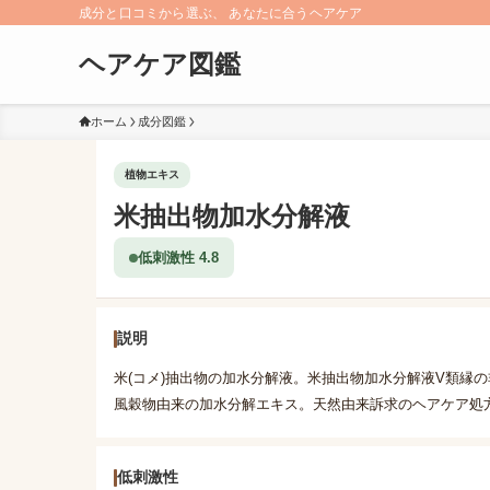
成分と口コミから選ぶ、 あなたに合うヘアケア
ヘアケア図鑑
ホーム
成分図鑑
植物エキス
米抽出物加水分解液
低刺激性 4.8
説明
米(コメ)抽出物の加水分解液。米抽出物加水分解液V類縁
風穀物由来の加水分解エキス。天然由来訴求のヘアケア処
低刺激性