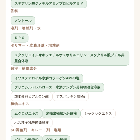
ステアリン酸ジメチルアミノプロピルアミド
香料
メントール
溶剤・噴射剤・水
ＤＰＧ
ポリマー・皮膜形成・増粘剤
メタクリロイルオキシエチルホスホリルコリン・メタクリル酸ブチル共
重合体液
保湿・補修成分
イソステアロイル水解コラーゲンAMPD塩
グリコシルトレハロース・水添デンプン分解物混合溶液
加水分解ヒアルロン酸
アスパラギン酸Mg
植物エキス
ムクロジエキス
米抽出物加水分解液
シャクヤクエキス
ハス種子乳酸菌発酵液
pH調整剤・キレート剤・塩類
グルコン酸亜鉛
グルコン酸銅