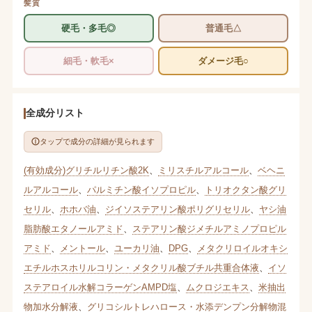
髪質
硬毛・多毛◎
普通毛△
細毛・軟毛×
ダメージ毛○
全成分リスト
タップで成分の詳細が見られます
(有効成分)グリチルリチン酸2K
、
ミリスチルアルコール
、
ベヘニ
ルアルコール
、
パルミチン酸イソプロピル
、
トリオクタン酸グリ
セリル
、
ホホバ油
、
ジイソステアリン酸ポリグリセリル
、
ヤシ油
脂肪酸エタノールアミド
、
ステアリン酸ジメチルアミノプロピル
アミド
、
メントール
、
ユーカリ油
、
DPG
、
メタクリロイルオキシ
エチルホスホリルコリン・メタクリル酸ブチル共重合体液
、
イソ
ステアロイル水解コラーゲンAMPD塩
、
ムクロジエキス
、
米抽出
物加水分解液
、
グリコシルトレハロース・水添デンプン分解物混