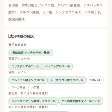
合溶液
、
加水分解ヒアルロン酸
、
グルコン酸亜鉛
、
アスパラギン
酸Mg
、
グルコン酸銅
、
シア脂
、
シャクヤクエキス
、
ハス種子乳
酸菌発酵液
成分構成の解説
薬用有効成分
(有効成分)グリチルリチン酸2K
高級アルコール
ミリスチルアルコール
ベヘニルアルコール
油剤・オイル
パルミチン酸イソプロピル
トリオクタン酸グリセリル
ホホバ油
ユーカリ油
シア脂
乳化剤・非イオン界面活性剤
ジイソステアリン酸ポリグリセリル
ヤシ油脂肪酸エタノールアミド
カチオン界面活性剤・柔軟剤