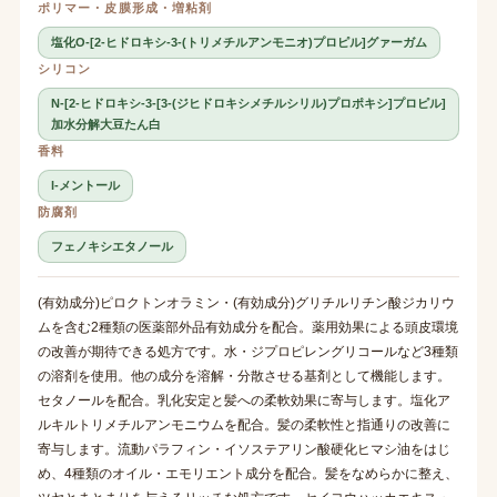
ポリマー・皮膜形成・増粘剤
塩化O-[2-ヒドロキシ-3-(トリメチルアンモニオ)プロピル]グァーガム
シリコン
N-[2-ヒドロキシ-3-[3-(ジヒドロキシメチルシリル)プロポキシ]プロピル]
加水分解大豆たん白
香料
l-メントール
防腐剤
フェノキシエタノール
(有効成分)ピロクトンオラミン・(有効成分)グリチルリチン酸ジカリウ
ムを含む2種類の医薬部外品有効成分を配合。薬用効果による頭皮環境
の改善が期待できる処方です。水・ジプロピレングリコールなど3種類
の溶剤を使用。他の成分を溶解・分散させる基剤として機能します。
セタノールを配合。乳化安定と髪への柔軟効果に寄与します。塩化ア
ルキルトリメチルアンモニウムを配合。髪の柔軟性と指通りの改善に
寄与します。流動パラフィン・イソステアリン酸硬化ヒマシ油をはじ
め、4種類のオイル・エモリエント成分を配合。髪をなめらかに整え、