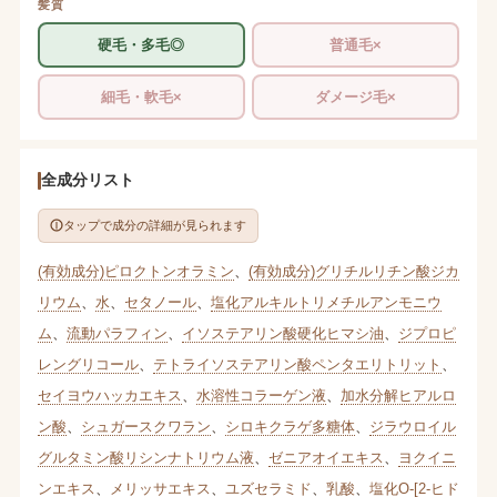
髪質
硬毛・多毛◎
普通毛×
細毛・軟毛×
ダメージ毛×
全成分リスト
タップで成分の詳細が見られます
(有効成分)ピロクトンオラミン
、
(有効成分)グリチルリチン酸ジカ
リウム
、
水
、
セタノール
、
塩化アルキルトリメチルアンモニウ
ム
、
流動パラフィン
、
イソステアリン酸硬化ヒマシ油
、
ジプロピ
レングリコール
、
テトライソステアリン酸ペンタエリトリット
、
セイヨウハッカエキス
、
水溶性コラーゲン液
、
加水分解ヒアルロ
ン酸
、
シュガースクワラン
、
シロキクラゲ多糖体
、
ジラウロイル
グルタミン酸リシンナトリウム液
、
ゼニアオイエキス
、
ヨクイニ
ンエキス
、
メリッサエキス
、
ユズセラミド
、
乳酸
、
塩化O-[2-ヒド