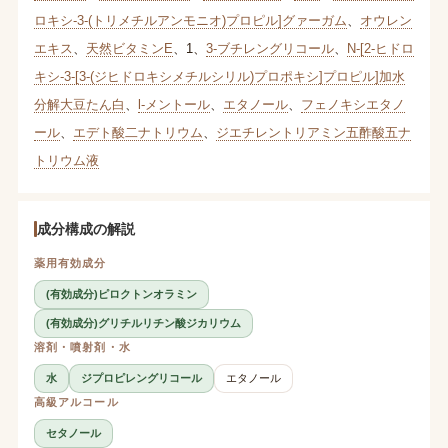
ロキシ-3-(トリメチルアンモニオ)プロピル]グァーガム
、
オウレン
エキス
、
天然ビタミンE
、
1
、
3-ブチレングリコール
、
N-[2-ヒドロ
キシ-3-[3-(ジヒドロキシメチルシリル)プロポキシ]プロピル]加水
分解大豆たん白
、
l-メントール
、
エタノール
、
フェノキシエタノ
ール
、
エデト酸二ナトリウム
、
ジエチレントリアミン五酢酸五ナ
トリウム液
成分構成の解説
薬用有効成分
(有効成分)ピロクトンオラミン
(有効成分)グリチルリチン酸ジカリウム
溶剤・噴射剤・水
水
ジプロピレングリコール
エタノール
高級アルコール
セタノール