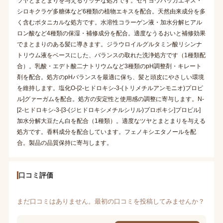
ツヤとまとまりを与えるリッチな処方です。セイヨウハッカエキス・
シロキクラゲ多糖体など6種類の植物エキスを配合。天然由来成分を多
く含むボタニカルな処方です。水溶性コラーゲン液・加水分解ヒアル
ロン酸など4種類の保湿・補修成分を配合。適度なうるおいと補修効果
でまとまりのある髪に導きます。ジラウロイルグルタミン酸リシンナ
トリウム液をベースにした、バランスの取れた洗浄処方です（1種類配
合）。乳酸・エデト酸二ナトリウムなど3種類のpH調整剤・キレート
剤を配合。処方のpHバランスを最適に保ち、髪と頭皮にやさしい環境
を維持します。塩化O-[2-ヒドロキシ-3-(トリメチルアンモニオ)プロピ
ル]グァーガムを配合。処方の安定性と使用感の調整に寄与します。N-
[2-ヒドロキシ-3-[3-(ジヒドロキシメチルシリル)プロポキシ]プロピル]
加水分解大豆たん白を配合（1種類）。適度なツヤとまとまりを与える
処方です。香料成分を配合しています。フェノキシエタノールを配
合。製品の品質保持に寄与します。
口コミ評価
まだ口コミはありません。最初の口コミを投稿してみませんか？