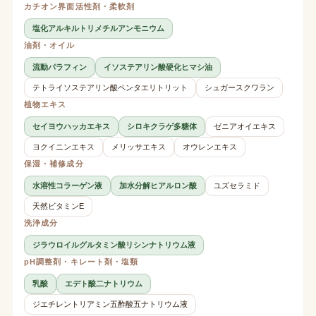
カチオン界面活性剤・柔軟剤
塩化アルキルトリメチルアンモニウム
油剤・オイル
流動パラフィン
イソステアリン酸硬化ヒマシ油
テトライソステアリン酸ペンタエリトリット
シュガースクワラン
植物エキス
セイヨウハッカエキス
シロキクラゲ多糖体
ゼニアオイエキス
ヨクイニンエキス
メリッサエキス
オウレンエキス
保湿・補修成分
水溶性コラーゲン液
加水分解ヒアルロン酸
ユズセラミド
天然ビタミンE
洗浄成分
ジラウロイルグルタミン酸リシンナトリウム液
pH調整剤・キレート剤・塩類
乳酸
エデト酸二ナトリウム
ジエチレントリアミン五酢酸五ナトリウム液