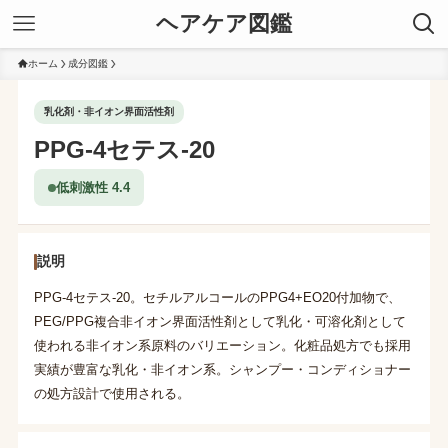
ヘアケア図鑑
ホーム
成分図鑑
乳化剤・非イオン界面活性剤
PPG-4セテス-20
低刺激性 4.4
説明
PPG-4セテス-20。セチルアルコールのPPG4+EO20付加物で、
PEG/PPG複合非イオン界面活性剤として乳化・可溶化剤として
使われる非イオン系原料のバリエーション。化粧品処方でも採用
実績が豊富な乳化・非イオン系。シャンプー・コンディショナー
の処方設計で使用される。