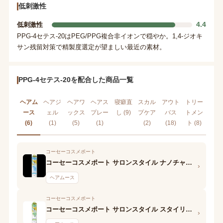
低刺激性
4.4
低刺激性
PPG-4セテス-20はPEG/PPG複合非イオンで穏やか。1,4-ジオキ
サン残留対策で精製度選定が望ましい最近の素材。
PPG-4セテス-20を配合した商品一覧
ヘアム
ヘアジ
ヘアワ
ヘアス
寝癖直
スカル
アウト
トリー
ース
ェル
ックス
プレー
し (9)
プケア
バス
トメン
(6)
(1)
(5)
(1)
(2)
(18)
ト (8)
コーセーコスメポート
コーセーコスメポート サロンスタイル ナノチャージ スタイリングムース(くっきりウェービー)
›
ヘアムース
コーセーコスメポート
コーセーコスメポート サロンスタイル スタイリングムース(スーパーハード)
›