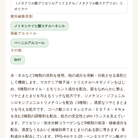
（メタクリル酸グリセリルアミドエチル／メタクリル酸ステアリル）コ
ポリマー
紫外線吸収剤
メトキシケイヒ酸エチルヘキシル
高級アルコール
ベヘニルアルコール
その他
BHT
水・ＢＧなど2種類の溶剤を使用。他の成分を溶解・分散させる基剤と
して機能します。マカデミア種子油・トリエチルヘキサノインをはじ
め、6種類のオイル・エモリエント成分を配合。髪をなめらかに整え、
ツヤとまとまりを与えるリッチな処方です。ジメチコン・ジフェニル
シロキシフェニルトリメチコンを配合（3種類）。適度なツヤとまとま
りを与える処方です。コハク酸ジエトキシエチル・ＥＤＴＡ－４Ｎａ
を含む2種類の調整剤を配合。処方の安定性とpHバランスを支えてい
ます。グリセリン・加水分解コラーゲンなど8種類の保湿・補修成分を
配合。適度なうるおいと補修効果でまとまりのある髪に導きます。香
料成分を配合しています。PPG-4セテス-20・ペンタステアリン酸ポリ