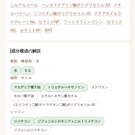
ニルアルコール
、
ペンタステアリン酸ポリグリセリル-10
、
メチ
ルパラベン
、
ミリスチン酸ポリグリセリル-10
、
ステアロイルラ
クチレートNa
、
セラミドNP
、
フィトスフィンゴシン
、
セラミド
NG
、
セラミドAP
、
BHT
成分構成の解説
溶剤・噴射剤・水
水
ＢＧ
油剤・オイル
マカデミア種子油
トリエチルヘキサノイン
スクワラン
ホホバ種子油
エチルヘキサン酸セチル
(エイコサン二酸/テトラデカン二酸)ポリグリセリル-10
シリコン
ジメチコン
ジフェニルシロキシフェニルトリメチコン
ジフェニルジメチコン