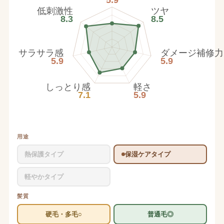
5.9
低刺激性
ツヤ
8.3
8.5
サラサラ感
ダメージ補修力
5.9
5.9
しっとり感
軽さ
7.1
5.9
用途
熱保護タイプ
保湿ケアタイプ
軽やかタイプ
髪質
硬毛・多毛○
普通毛◎