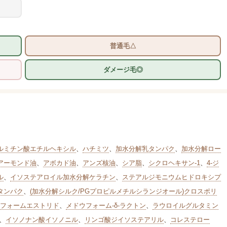
普通毛△
ダメージ毛◎
ルミチン酸エチルヘキシル
、
ハチミツ
、
加水分解乳タンパク
、
加水分解ロー
アーモンド油
、
アボカド油
、
アンズ核油
、
シア脂
、
シクロヘキサン-1
、
4-ジ
ル
、
イソステアロイル加水分解ケラチン
、
ステアルジモニウムヒドロキシプ
タンパク
、
(加水分解シルク/PGプロピルメチルシランジオール)クロスポリ
フォームエストリド
、
メドウフォーム-δ-ラクトン
、
ラウロイルグルタミン
、
イソノナン酸イソノニル
、
リンゴ酸ジイソステアリル
、
コレステロー