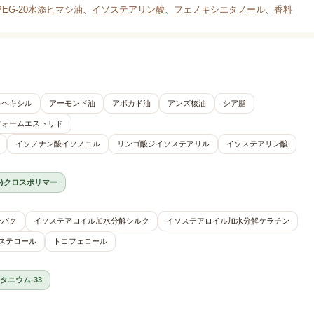
PEG-20水添ヒマシ油
、
イソステアリン酸
、
フェノキシエタノール
、
香料
ルヘキシル
アーモンド油
アボカド油
アンズ核油
シア脂
フォームエストリド
イソノナン酸イソノニル
リンゴ酸ジイソステアリル
イソステアリン酸
ル)クロスポリマー
ンパク
イソステアロイル加水分解シルク
イソステアロイル加水分解ケラチン
ステロール
トコフェロール
タニウム-33