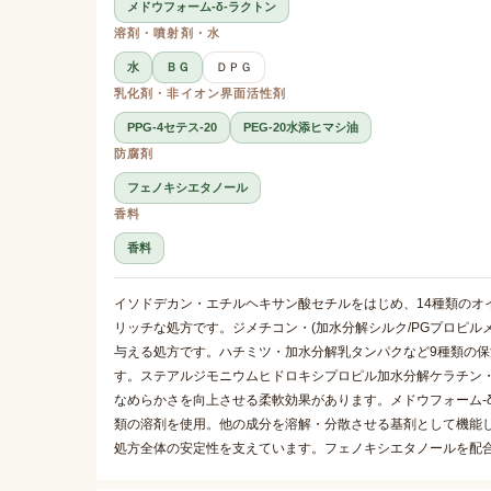
メドウフォーム-δ-ラクトン
溶剤・噴射剤・水
水
ＢＧ
ＤＰＧ
乳化剤・非イオン界面活性剤
PPG-4セテス-20
PEG-20水添ヒマシ油
防腐剤
フェノキシエタノール
香料
香料
イソドデカン・エチルヘキサン酸セチルをはじめ、14種類のオ
リッチな処方です。ジメチコン・(加水分解シルク/PGプロピル
与える処方です。ハチミツ・加水分解乳タンパクなど9種類の
す。ステアルジモニウムヒドロキシプロピル加水分解ケラチン・
なめらかさを向上させる柔軟効果があります。メドウフォーム-
類の溶剤を使用。他の成分を溶解・分散させる基剤として機能します
処方全体の安定性を支えています。フェノキシエタノールを配