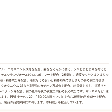
イル・エモリエント成分を配合。髪をなめらかに整え、ツヤとまとまりを与える
メチルシランジオール)クロスポリマーを配合（2種類）。適度なツヤとまとまりを
保湿・補修成分を配合。適度なうるおいと補修効果でまとまりのある髪に導きま
クオタニウム-33など2種類のカチオン系成分を配合。静電気を抑え、指通りと
δ-ラクトンを配合。髪の色や形状の変化に関わる反応成分です。水・ＢＧなど3種
。PPG-4セテス-20・PEG-20水添ヒマシ油を含む2種類の乳化成分を配合。
合。製品の品質保持に寄与します。香料成分を配合しています。