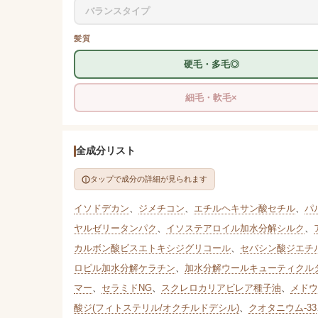
バランスタイプ
髪質
硬毛・多毛◎
細毛・軟毛×
全成分リスト
タップで成分の詳細が見られます
イソドデカン
、
ジメチコン
、
エチルヘキサン酸セチル
、
パ
ヤルゼリータンパク
、
イソステアロイル加水分解シルク
、
カルボン酸ビスエトキシジグリコール
、
セバシン酸ジエチ
ロピル加水分解ケラチン
、
加水分解ウールキューティクル
マー
、
セラミドNG
、
スクレロカリアビレア種子油
、
メドウ
酸ジ(フィトステリル/オクチルドデシル)
、
クオタニウム-33