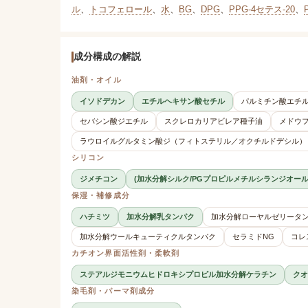
ル
、
トコフェロール
、
水
、
BG
、
DPG
、
PPG-4セテス-20
、
成分構成の解説
油剤・オイル
イソドデカン
エチルヘキサン酸セチル
パルミチン酸エチ
セバシン酸ジエチル
スクレロカリアビレア種子油
メドウ
ラウロイルグルタミン酸ジ（フィトステリル／オクチルドデシル）
シリコン
ジメチコン
(加水分解シルク/PGプロピルメチルシランジオー
保湿・補修成分
ハチミツ
加水分解乳タンパク
加水分解ローヤルゼリータ
加水分解ウールキューティクルタンパク
セラミドNG
コレ
カチオン界面活性剤・柔軟剤
ステアルジモニウムヒドロキシプロピル加水分解ケラチン
クオ
染毛剤・パーマ剤成分