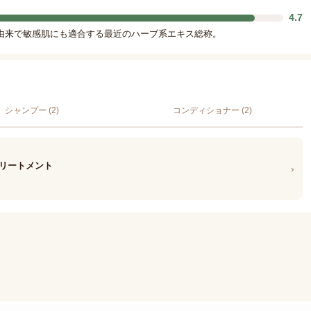
4.7
由来で敏感肌にも適合する最近のハーブ系エキス総称。
シャンプー (2)
コンディショナー (2)
ラップトリートメント
›