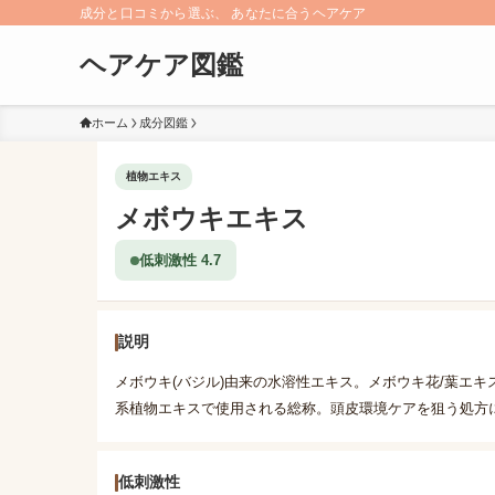
成分と口コミから選ぶ、 あなたに合うヘアケア
ヘアケア図鑑
ホーム
成分図鑑
植物エキス
メボウキエキス
低刺激性 4.7
説明
メボウキ(バジル)由来の水溶性エキス。メボウキ花/葉エ
系植物エキスで使用される総称。頭皮環境ケアを狙う処方
低刺激性