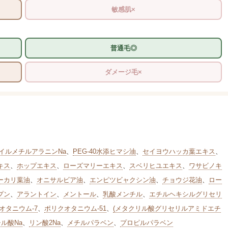
敏感肌×
普通毛◎
ダメージ毛×
イルメチルアラニンNa
、
PEG-40水添ヒマシ油
、
セイヨウハッカ葉エキス
、
キス
、
ホップエキス
、
ローズマリーエキス
、
スベリヒユエキス
、
ワサビノキ
ーカリ葉油
、
オニサルビア油
、
エンピツビャクシン油
、
チョウジ花油
、
ロー
プン
、
アラントイン
、
メントール
、
乳酸メンチル
、
エチルヘキシルグリセリ
オタニウム-7
、
ポリクオタニウム-51
、
(メタクリル酸グリセリルアミドエチ
ル酸Na
、
リン酸2Na
、
メチルパラベン
、
プロピルパラベン