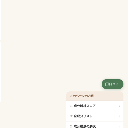
口コミ
このページの内容
成分解析スコア
↓
01
全成分リスト
↓
02
成分構成の解説
↓
03