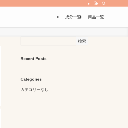
成分一覧
商品一覧
検索
Recent Posts
Categories
カテゴリーなし