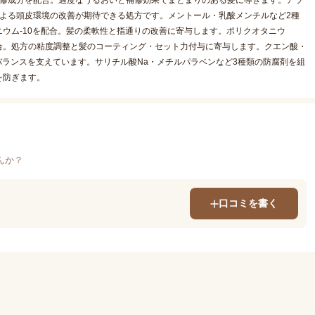
補修成分を配合。適度なうるおいと補修効果でまとまりのある髪に導きます。アラ
よる頭皮環境の改善が期待できる処方です。メントール・乳酸メンチルなど2種
ウム-10を配合。髪の柔軟性と指通りの改善に寄与します。ポリクオタニウ
を配合。処方の粘度調整と髪のコーティング・セット力付与に寄与します。クエン酸・
バランスを支えています。サリチル酸Na・メチルパラベンなど3種類の防腐剤を組
を防ぎます。
んか？
口コミを書く