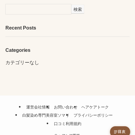
検索
Recent Posts
Categories
カテゴリーなし
運営会社情報
お問い合わせ
ヘアケアトーク
白髪染め専門美容室ソマリ
プライバシーポリシー
口コミ利用規約
目次