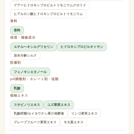
グアーヒドロキシプロピルトリモニウムクロリド
ヒアルロン酸ヒドロキシプロピルトリモニウム
香料
香料
保湿・補修成分
エチルヘキシルグリセリン
ヒドロキシプロピルキトサン
加水分解シルク
防腐剤
フェノキシエタノール
pH調整剤・キレート剤・塩類
乳酸
植物エキス
スサビノリエキス
ユズ果実エキス
乳酸桿菌/セイヨウナシ果汁発酵液
リンゴ果実エキス
グレープフルーツ果実エキス
モモ葉エキス