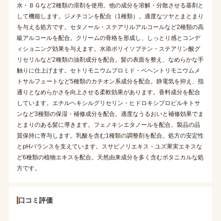
水・ＢＧなど2種類の溶剤を使用。他の成分を溶解・分散させる基剤と
して機能します。ジメチコンを配合（1種類）。適度なツヤとまとまり
を与える処方です。セタノール・ステアリルアルコールなど2種類の高
級アルコールを配合。クリームの骨格を形成し、しっとり感とコンデ
ィショニング効果を与えます。水添ポリイソブテン・ステアリン酸グ
リセリルなど2種類の油剤成分を配合。髪の表面を整え、なめらかな手
触りに仕上げます。セトリモニウムブロミド・ベヘントリモニウムメ
トサルフェートなど5種類のカチオン系成分を配合。静電気を抑え、指
通りとなめらかさを向上させる柔軟効果があります。香料成分を配合
しています。エチルヘキシルグリセリン・ヒドロキシプロピルキトサ
ンなど3種類の保湿・補修成分を配合。適度なうるおいと補修効果でま
とまりのある髪に導きます。フェノキシエタノールを配合。製品の品
質保持に寄与します。乳酸を含む1種類の調整剤を配合。処方の安定性
とpHバランスを支えています。スサビノリエキス・ユズ果実エキスな
ど6種類の植物エキスを配合。天然由来成分を多く含むボタニカルな処
方です。
口コミ評価