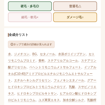
硬毛・多毛◎
普通毛△
細毛・軟毛×
ダメージ毛○
全成分リスト
タップで成分の詳細が見られます
水
、
ジメチコン
、
BG
、
セタノール
、
水添ポリイソブテン
、
セト
リモニウムブロミド
、
香料
、
ステアリルアルコール
、
ステアリン
酸グリセリル
、
ベヘントリモニウムメトサルフェート
、
イソアル
キル(C10-40)アミドプロピルエチルジモニウムエトサルフェー
ト
、
エチルヘキシルグリセリン
、
フェノキシエタノール
、
グアー
ヒドロキシプロピルトリモニウムクロリド
、
乳酸
、
スサビノリエ
キス
、
ヒドロキシプロピルキトサン
、
ヒアルロン酸ヒドロキシプ
ロピルトリモニウム
、
ユズ果実エキス
、
加水分解シルク
、
乳酸桿