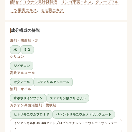
菌/セイヨウナシ果汁発酵液
、
リンゴ果実エキス
、
グレープフル
ーツ果実エキス
、
モモ葉エキス
成分構成の解説
溶剤・噴射剤・水
水
ＢＧ
シリコン
ジメチコン
高級アルコール
セタノール
ステアリルアルコール
油剤・オイル
水添ポリイソブテン
ステアリン酸グリセリル
カチオン界面活性剤・柔軟剤
セトリモニウムブロミド
ベヘントリモニウムメトサルフェート
イソアルキル(C10-40)アミドプロピルエチルジモニウムエトサルフェー
ト