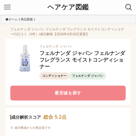
ヘアケア図鑑
ホーム
商品図鑑
フェルナンダ ジャパン フェルナンダ フレグランス モイストコンディショナ
ーの口コミ（0件）/成分解析【2026年4月26日更新】
フェルナンダ ジャパン
フェルナンダ ジャパン フェルナンダ
フレグランス モイストコンディショ
ナー
コンディショナー
フェルナンダ ジャパン
最安値を探す
総合 5.2点
成分解析スコア
※ 成分構成からの推定値です