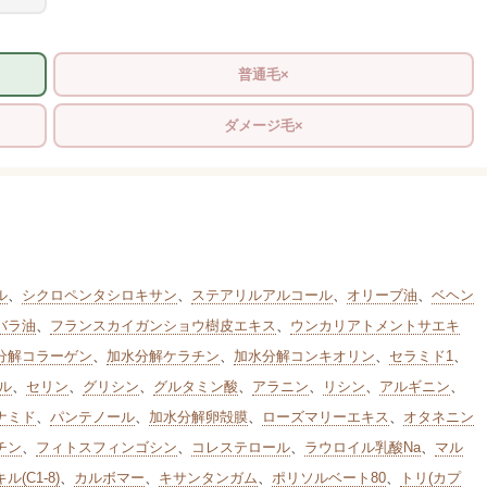
普通毛×
ダメージ毛×
ル
、
シクロペンタシロキサン
、
ステアリルアルコール
、
オリーブ油
、
ベヘン
バラ油
、
フランスカイガンショウ樹皮エキス
、
ウンカリアトメントサエキ
分解コラーゲン
、
加水分解ケラチン
、
加水分解コンキオリン
、
セラミド1
、
ル
、
セリン
、
グリシン
、
グルタミン酸
、
アラニン
、
リシン
、
アルギニン
、
ナミド
、
パンテノール
、
加水分解卵殻膜
、
ローズマリーエキス
、
オタネニン
チン
、
フィトスフィンゴシン
、
コレステロール
、
ラウロイル乳酸Na
、
マル
C1-8)
、
カルボマー
、
キサンタンガム
、
ポリソルベート80
、
トリ(カプ