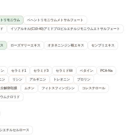
トリモニウム
ベヘントリモニウムメトサルフェート
ド
イソアルキル(C10-40)アミドプロピルエチルジモニウムエトサルフェート
ス
ローズマリーエキス
オタネニンジン根エキス
センブリエキス
リン
セラミド1
セラミド3
セラミド6II
ベタイン
PCA-Na
ニン
リシン
アルギニン
トレオニン
プロリン
水分解卵殻膜
ムチン
フィトスフィンゴシン
コレステロール
ウムクロリド
シエチルセルロース