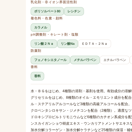
乳化剤・非イオン界面活性剤
ポリソルベート80
レシチン
着色料・色素・顔料
カラメル
pH調整剤・キレート剤・塩類
リン酸２Ｎａ
リン酸Na
ＥＤＴＡ－２Ｎａ
防腐剤
フェノキシエタノール
メチルパラベン
エチルパラベン
香料
香料
水・ＢＧをはじめ、4種類の溶剤・基剤を使用。有効成分の溶
グリセリルをはじめ、8種類のオイル・エモリエント成分を配
ル・ステアリルアルコールなど3種類の高級アルコールを配合
クロペンタシロキサン・ジメチコンを配合（2種類）。適度な
ドロキシプロピルトリモニウムなど6種類のカチオン系成分を
ンスカイガンショウ樹皮エキス・ウンカリアトメントサエキス
加水分解コラーゲン・加水分解ケラチンなど25種類の保湿・補