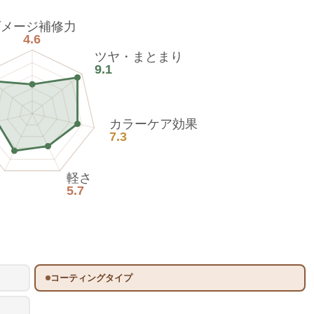
ダメージ補修力
4.6
ツヤ・まとまり
9.1
カラーケア効果
7.3
軽さ
5.7
コーティングタイプ