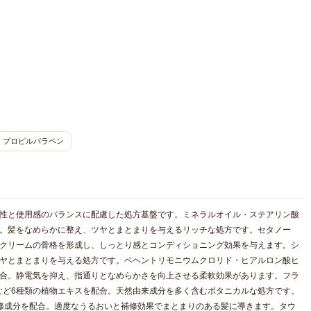
プロピルパラベン
解性と使用感のバランスに配慮した処方基盤です。ミネラルオイル・ステアリン酸
合。髪をなめらかに整え、ツヤとまとまりを与えるリッチな処方です。セタノー
。クリームの骨格を形成し、しっとり感とコンディショニング効果を与えます。シ
ツヤとまとまりを与える処方です。ベヘントリモニウムクロリド・ヒアルロン酸ヒ
配合。静電気を抑え、指通りとなめらかさを向上させる柔軟効果があります。フラ
など6種類の植物エキスを配合。天然由来成分を多く含むボタニカルな処方です。
修成分を配合。適度なうるおいと補修効果でまとまりのある髪に導きます。タウ