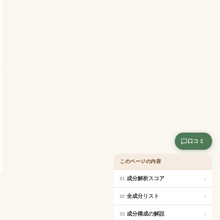
口コミ
このページの内容
成分解析スコア
↓
01
全成分リスト
↓
02
成分構成の解説
↓
03