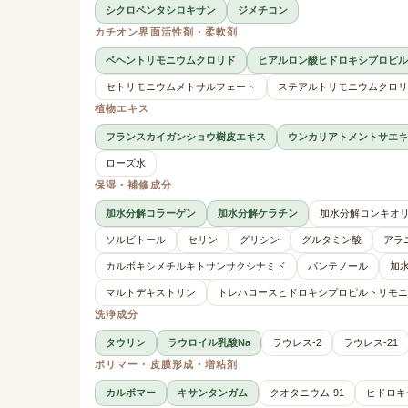
シクロペンタシロキサン
ジメチコン
カチオン界面活性剤・柔軟剤
ベヘントリモニウムクロリド
ヒアルロン酸ヒドロキシプロピル
セトリモニウムメトサルフェート
ステアルトリモニウムクロリ
植物エキス
フランスカイガンショウ樹皮エキス
ウンカリアトメントサエキ
ローズ水
保湿・補修成分
加水分解コラーゲン
加水分解ケラチン
加水分解コンキオ
ソルビトール
セリン
グリシン
グルタミン酸
アラ
カルボキシメチルキトサンサクシナミド
パンテノール
加
マルトデキストリン
トレハロースヒドロキシプロピルトリモニ
洗浄成分
タウリン
ラウロイル乳酸Na
ラウレス-2
ラウレス-21
ポリマー・皮膜形成・増粘剤
カルボマー
キサンタンガム
クオタニウム-91
ヒドロキ