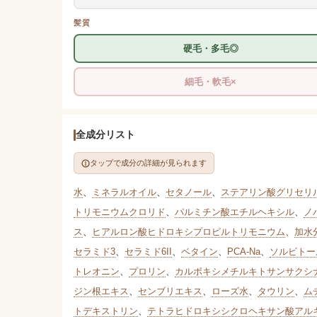
髪質
硬毛・多毛◎
細毛・軟毛×
全成分リスト
タップで成分の詳細が見られます
水
、
ミネラルオイル
、
セタノール
、
ステアリン酸グリセリ
トリモニウムクロリド
、
パルミチン酸エチルヘキシル
、
ノ
ス
、
ヒアルロン酸ヒドロキシプロピルトリモニウム
、
加水
セラミド3
、
セラミド6II
、
ベタイン
、
PCA-Na
、
ソルビトー
トレオニン
、
プロリン
、
カルボキシメチルキトサンサクシ
ジン根エキス
、
センブリエキス
、
ローズ水
、
タウリン
、
ム
トデキストリン
、
テトラヒドロキシシクロヘキサン酸アルキル(