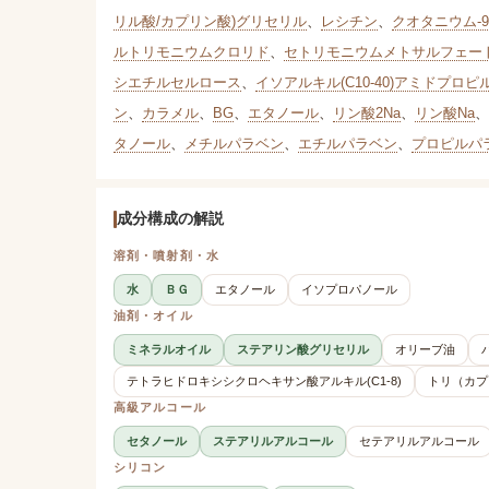
リル酸/カプリン酸)グリセリル
、
レシチン
、
クオタニウム-9
ルトリモニウムクロリド
、
セトリモニウムメトサルフェー
シエチルセルロース
、
イソアルキル(C10-40)アミドプ
ン
、
カラメル
、
BG
、
エタノール
、
リン酸2Na
、
リン酸Na
、
タノール
、
メチルパラベン
、
エチルパラベン
、
プロピルパ
成分構成の解説
溶剤・噴射剤・水
水
ＢＧ
エタノール
イソプロパノール
油剤・オイル
ミネラルオイル
ステアリン酸グリセリル
オリーブ油
テトラヒドロキシシクロヘキサン酸アルキル(C1-8)
トリ（カプ
高級アルコール
セタノール
ステアリルアルコール
セテアリルアルコール
シリコン