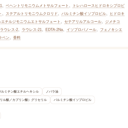
1
、
ベヘントリモニウムメトサルフェート
、
トレハロースヒドロキシプロピ
ト
、
ステアルトリモニウムクロリド
、
パルミチン酸イソプロピル
、
ヒドロキ
ロピルエチルジモニウムエトサルフェート
、
セテアリルアルコール
、
ジメチコ
ラウレス-2
、
ラウレス-21
、
EDTA-2Na
、
イソプロパノール
、
フェノキシエ
ラベン
、
香料
パルミチン酸エチルヘキシル
ノバラ油
リル酸／カプリン酸）グリセリル
パルミチン酸イソプロピル