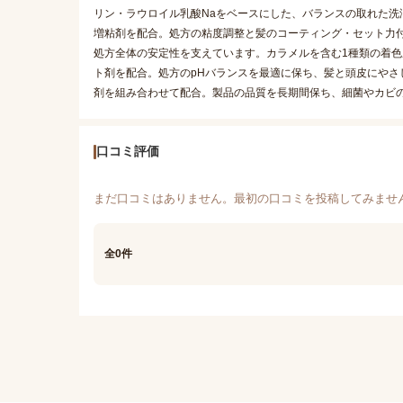
リン・ラウロイル乳酸Naをベースにした、バランスの取れた洗
増粘剤を配合。処方の粘度調整と髪のコーティング・セット力付
処方全体の安定性を支えています。カラメルを含む1種類の着色
ト剤を配合。処方のpHバランスを最適に保ち、髪と頭皮にやさ
剤を組み合わせて配合。製品の品質を長期間保ち、細菌やカビ
口コミ評価
まだ口コミはありません。最初の口コミを投稿してみませ
全0件