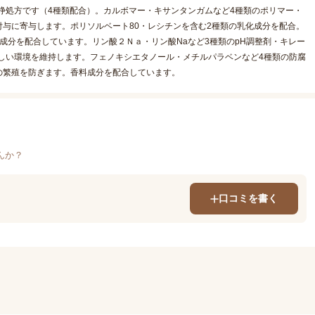
浄処方です（4種類配合）。カルボマー・キサンタンガムなど4種類のポリマー・
与に寄与します。ポリソルベート80・レシチンを含む2種類の乳化成分を配合。
成分を配合しています。リン酸２Ｎａ・リン酸Naなど3種類のpH調整剤・キレー
しい環境を維持します。フェノキシエタノール・メチルパラベンなど4種類の防腐
の繁殖を防ぎます。香料成分を配合しています。
んか？
口コミを書く